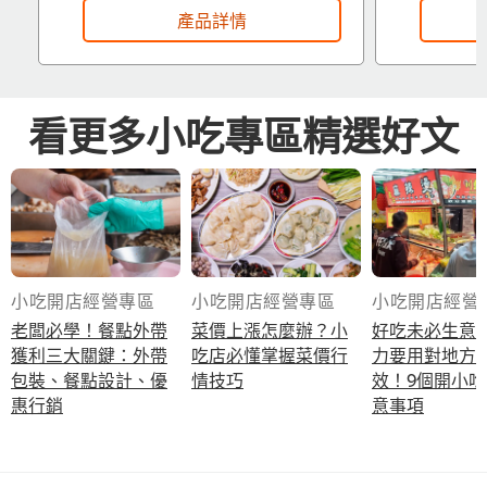
產品詳情
看更多小吃專區精選好文
小吃開店經營專區
小吃開店經營專區
小吃開店經營
老闆必學！餐點外帶
菜價上漲怎麼辦？小
好吃未必生意
獲利三大關鍵：外帶
吃店必懂掌握菜價行
力要用對地方
包裝、餐點設計、優
情技巧
效！9個開小
惠行銷
意事項