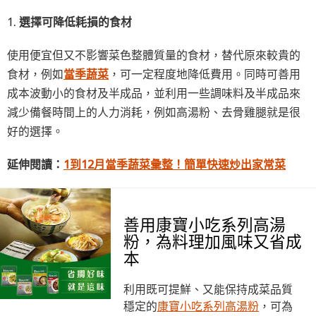
1.
選擇可降低耗損的食材
使用便宜但又不影響菜色整體質量的食材，替代原來較貴的
食材，例如
當季蔬菜
，可一定程度地降低費用。同時可善用
成本波動小的食材及半成品，並利用一些調味料及半成品來
減少備餐時間上的人力消耗，例如高湯粉、去骨雞腿就是很
好的選擇。
延伸閱讀：
1到12月當季蔬菜彙整！簡單快速炒出家常菜
善用康寶小吃系列高湯
粉，為料理加風味又省成
本
利用既可提鮮、又能保持成菜品質
穩定的
康寶小吃系列高湯粉
，可為