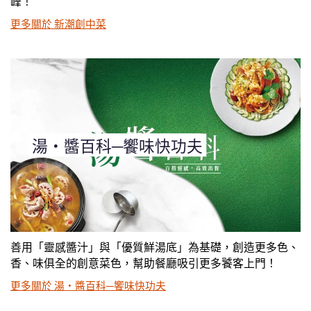
峰！
更多關於 新潮創中菜
湯‧醬百科─饗味快功夫
善用「靈感醬汁」與「優質鮮湯底」為基礎，創造更多色、
香、味俱全的創意菜色，幫助餐廳吸引更多饕客上門！
更多關於 湯‧醬百科─饗味快功夫