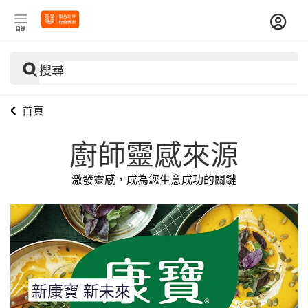
目錄
搜尋
首頁
廚師靈感來源
激發靈感，成為您生意成功的關鍵
新康寶 新未來