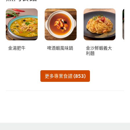
金湯肥牛
啤酒蝦風味鍋
金沙鮮蝦義大
涼
利麵
更多專業食譜 (853)