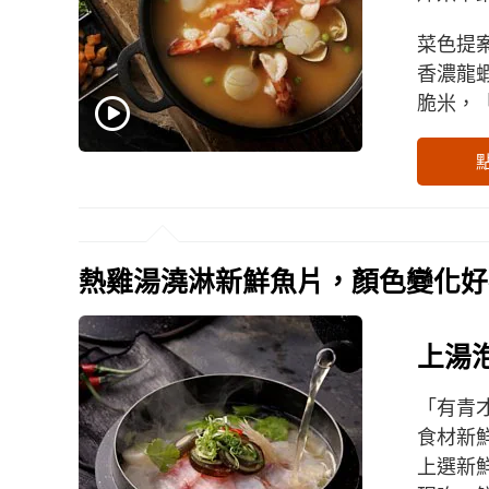
菜色提
香濃龍
脆米，
熱雞湯澆淋新鮮魚片，顏色變化好
上湯
「有青
食材新
上選新