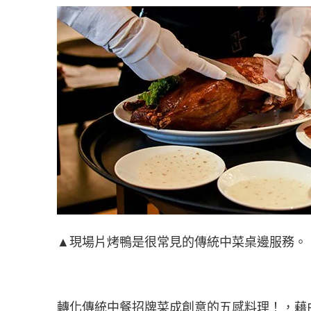
▲現場片烤鴨是很常見的傳統中菜桌邊服務。
轉化傳統中餐招牌菜成創意的五感料理！，藉