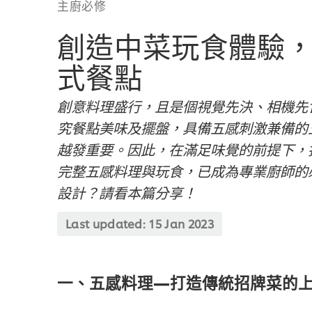
主廚必修
創造中菜玩食體驗
式餐點
創意料理盛行，且是個視覺先決、相機先
究餐點美味及擺盤，具備五感刺激兼備的
越發重要。因此，在滿足味覺的前提下，
完整五感料理與玩食，已成為專業廚師的
設計？請看本篇分享！
Last updated:
15 Jan 2023
一、五感料理—打造傳統招牌菜的