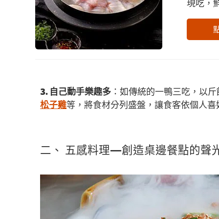
現吃，
3. 自己動手樂趣多
：如傳統的一鴨三吃，以斤
松子雞
等，將食材分列盛盤，讓食客依個人喜
二、 五感料理—創造桌邊餐點的聲