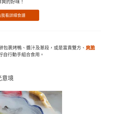
鮮爽的好味！
點我看詳細食譜
餅包裹烤鴨、醬汁及蔥段，或是富貴雙方、
爽脆
好自行動手組合食用。
光意境