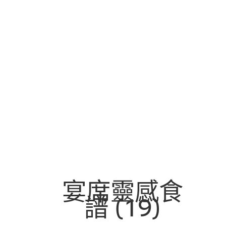
宴席靈感食
譜
(19)