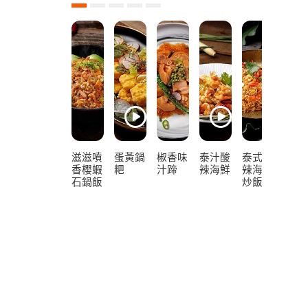
滋滋噴
蛋黃鍋
椒香味
泰汁酸
泰式酸
果香
香櫻蝦
粑
汁蹄
辣海鮮
辣海鮮
啡骨
石鍋飯
炒飯