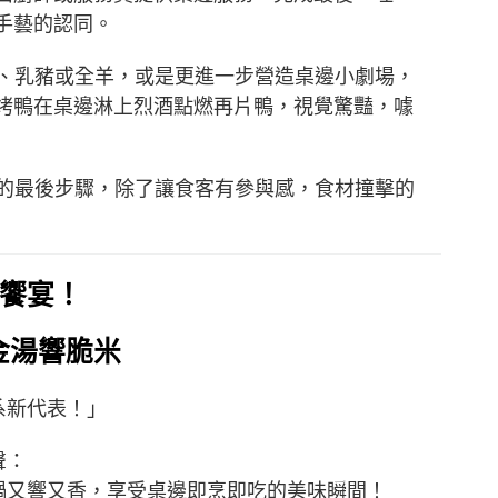
手藝的認同。
、乳豬或全羊，或是更進一步營造桌邊小劇場，
烤鴨在桌邊淋上烈酒點燃再片鴨，視覺驚豔，噱
的最後步驟，除了讓食客有參與感，食材撞擊的
饗宴！
金湯響脆米
系新代表！」
聲：
鍋又響又香，享受桌邊即烹即吃的美味瞬間！