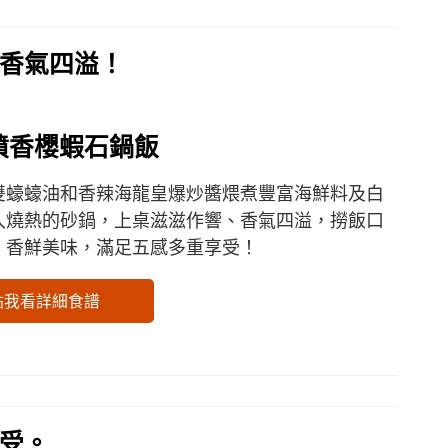
香氣四溢！
噴香櫻蝦石鍋飯
雙蠔蠔油和香辣海龍皇爆炒醬煨煮豐富海鮮料及白
入燒熱的砂鍋，上桌滋滋作響、香氣四溢，撈飯口
、香鮮美味，滿足五感多重享受！
點我看詳細食譜
受。