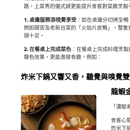
路，上菜秀的儀式感更能提升食客對菜餚烹製
1. 桌邊服務添視覺享受
：如在桌邊分切烤全鴨
例如頤宮及老新台菜的「火焰片皮鴨」，整隻
頭十足。
2. 在餐桌上完成菜色
：在餐桌上完成料理烹製
聲色效果，更能激發食趣。例如：
炸米下鍋又響又香，聽覺與嗅覺雙
龍蝦
「濃郁
食客心
炸米下