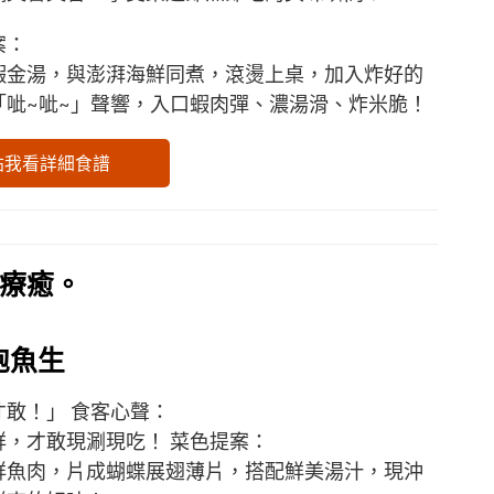
案：
蝦金湯，與澎湃海鮮同煮，滾燙上桌，加入炸好的
「呲~呲~」聲響，入口蝦肉彈、濃湯滑、炸米脆！
點我看詳細食譜
療癒。
泡魚生
才敢！」 食客心聲：
鮮，才敢現涮現吃！ 菜色提案：
鮮魚肉，片成蝴蝶展翅薄片，搭配鮮美湯汁，現沖