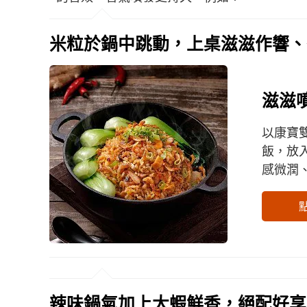
米粒於鍋中跳動，上桌滋滋作響、
滋滋
以康寶
飯，放
感微潤
辣味鍋氣加上大蝦鮮香，絕配好享