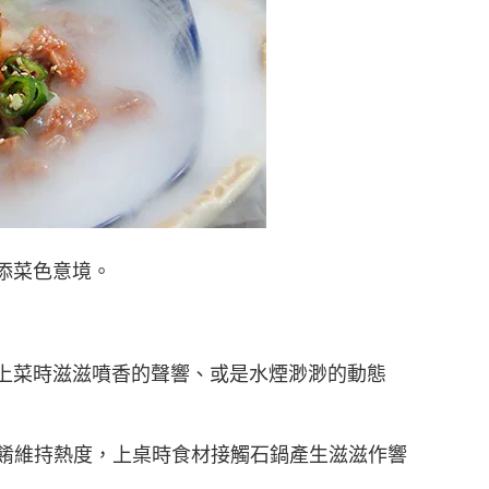
添菜色意境。
上菜時滋滋噴香的聲響、或是水煙渺渺的動態
餚維持熱度，上桌時食材接觸石鍋產生滋滋作響