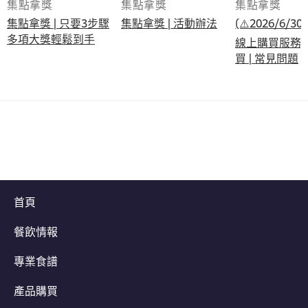
集點拿獎
集點拿獎
集點拿獎
集點拿獎 | 只要3步驟
集點拿獎 | 活動辦法
(⚠️2026/6/
多項大獎輕鬆到手​
線上購買服務)
買 | 常見問題
首頁
餐飲情報
專業食譜
產品購買