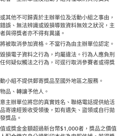
或其他不可歸責於主辦單位及活動小組之事由，
錯誤、無法辨識或毀損導致資料無效之狀況，主
者與得獎者亦不得有異議。
將被取消參加資格。不當行為由主辦單位認定。
毀損電子資料之行為，均屬違法。行為人應負刑
任何疑似觸法之行為，可逕行取消參賽者或得獎
動小組不提供郵寄獎品至國外地區之服務。
物品、轉讓予他人。
意主辦單位將您的真實姓名、聯絡電話提供給活
品寄達經簽收受領後，如有遺失、盜領或自行拋
發獎品。
或獎金金額超過新台幣$1,000者，獎品之價值
人配合繳交身分證影印本作為申報依據。若得獎