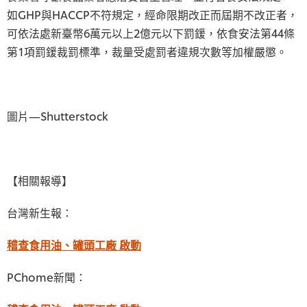
如GHP與HACCP不符規定，經命限期改正而屆期不改正者，
可依法處新臺幣6萬元以上2億元以下罰鍰，依食安法第44條
第1項罰鍰裁罰標準，裁量受處罰者違規次數等加權嚴懲。
圖片—Shutterstock
【相關報導】
台灣新生報：
稽查食用油、罐頭工廠 啟動
PChome新聞：