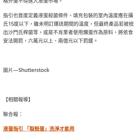
格外蛋不得進入液蛋市場。
指引也首度定義液蛋殺菌條件、填充包裝的室內溫度應在攝
氏15度以下，雖未明訂運送期間的溫度，但最終產品若被檢
出沙門氏桿菌等，或是不肖業者使用爛蛋作為原料，將依食
安法開罰，六萬元以上、兩億元以下罰鍰。
圖片—Shutterstock
【相關報導】
聯合報：
液蛋指引 「裂殼蛋」洗淨才能用