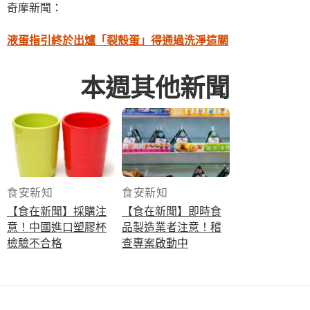
奇摩新聞：
液蛋指引終於出爐「裂殼蛋」得通過洗淨這關
本週其他新聞
食安新知
食安新知
【食在新聞】採購注
【食在新聞】即時食
意！中國進口塑膠杯
品製造業者注意！稽
檢驗不合格
查專案啟動中