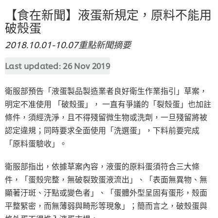
【食在新聞】液蛋新規定，原料不能用
破殼蛋
2018.10.01-10.07重點新聞摘要
Last updated:
26 Nov 2019
衛服部預告「液蛋製品製造業者良好衛生作業指引」草案，
明定不准使用 「破殼蛋」， 一直有爭議的「裂殼蛋」也加註
條件，須經洗淨，且不得殘留微生物或洗劑，一旦殘留將被
認定違規；同時要求全面使用「洗選蛋」，下料前要完成
「原料蛋驗收」。
衛服部指出，依據草案內容，液蛋的原料蛋須符合三大條
件，「蛋殼完整，無破裂致蛋液流出」、「表面無異物、無
顯著汙斑、汙點或變色者」、「蛋體外型呈固有蛋形，殼面
平整緊密，而無薄弱與畸形等現象」；簡而言之，破殼蛋與