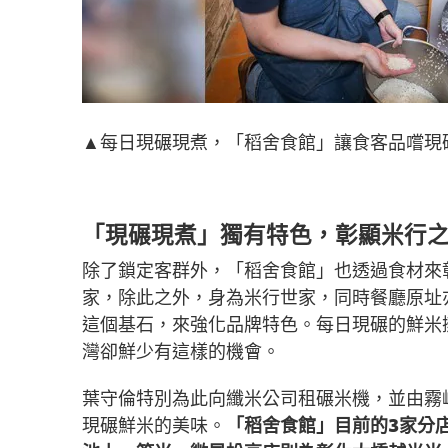
▲每日現碾現煮，「稻舍食館」讓食客品嚐現碾
「現碾現煮」獨有特色，彰顯米行
除了鎖定客群外，「稻舍食館」也透過食材來
家，除此之外，身為米行世家，同時餐廳原址
這個基石，來強化品牌特色。每日現碾的鮮米
灣卻鮮少有這樣的機會。
葉守倫特別為此向纖米公司租碾米機，並由霧
現碾鮮米的美味。
「稻舍食館」目前的3家分