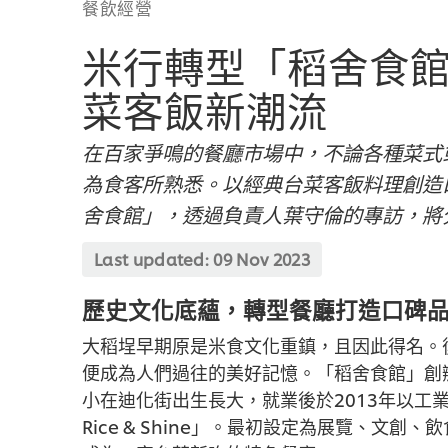
餐飲經營
米行轉型「稻舍食
菜客飯新潮流
在百家爭鳴的餐廳市場中，不論各種菜式
為食客所熟悉。以經典台菜客飯料理創造
舍食館」，透過負責人葉守倫的專訪，將
Last updated:
09 Nov 2023
歷史文化底蘊，轉型餐廳打造口碑
大稻埕早期原是米食文化重鎮，且因此得名。
便成為人們過往的美好記憶。「稻舍食館」創
小在迪化街出生長大，就業後於2013年以工
Rice & Shine」。最初設定為展覽、文創