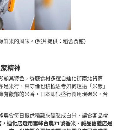
鮮米的風味。(照片提供：稻舍食館)
之家精神
彰顯其特色，餐廳食材多選自迪化街南北貨商
亦是米行，葉守倫也積極思考如何透過「米飯」
擁有馥郁的米香，日本即很盛行食用現碾米，台
峰農會每日提供稻穀來碾製成白米，讓食客品嚐
店，迪化店選用霧峰台農71號香米、誠品信義店是