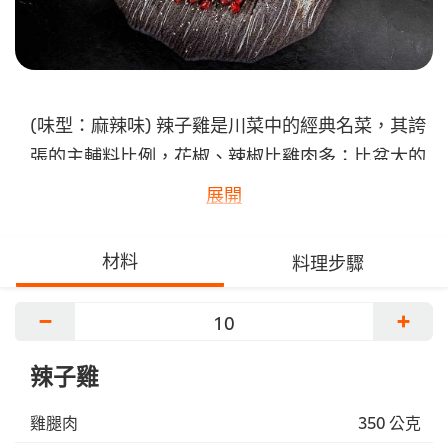
(味型：麻辣味) 辣子雞是川菜中的經典名菜，其誇
張的主輔料比例，花椒、辣椒比雞肉多；比盆大的
盛盤形式；到突出的乾香與麻辣，無一不是讓人震
展開
撼。 為能在久炸久炒後保有酥脆而嫩的口感，最
好使用公雞。想要麻得舒服、辣得愉快，就要選用
材料
料理步驟
子彈頭朝天乾辣椒加上優質南路紅花椒。慢嚼細品
成菜，會發現雞丁滋味不如想像中的那般凶辣，倒
−
+
是酥香可口。 因為辣子雞長久的風行，還帶動了
辣子雞
川菜一系列的類似菜品，幾乎都成為火爆一方的流
行美味，如辣子小龍蝦、辣子田螺、香辣蝦等。
雞腿肉
350 公克
...