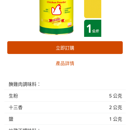
立即訂購
產品詳情
醃雞肉調味料：
生粉
5 公克
十三香
2 公克
鹽
1 公克