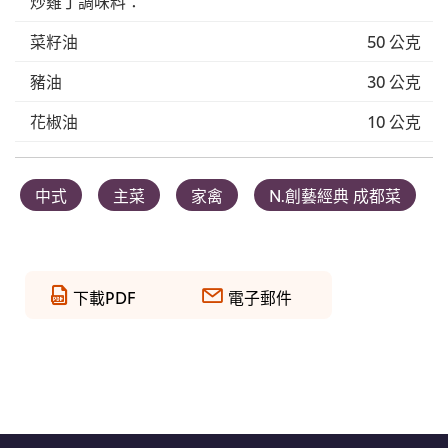
炒雞丁調味料：
菜籽油
50 公克
豬油
30 公克
花椒油
10 公克
中式
主菜
家禽
N.創藝經典 成都菜
下載PDF
電子郵件