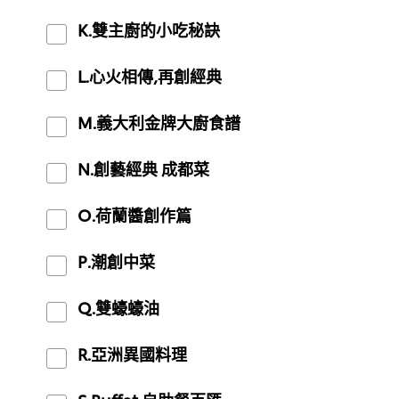
K.雙主廚的小吃秘訣
L.心火相傳,再創經典
M.義大利金牌大廚食譜
N.創藝經典 成都菜
O.荷蘭醬創作篇
P.潮創中菜
Q.雙蠔蠔油
R.亞洲異國料理