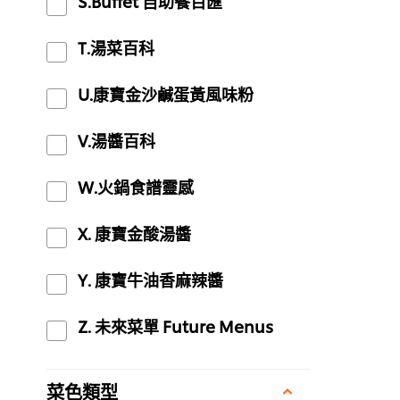
S.Buffet 自助餐百匯
T.湯菜百科
U.康寶金沙鹹蛋黃風味粉
V.湯醬百科
W.火鍋食譜靈感
X. 康寶金酸湯醬
Y. 康寶牛油香麻辣醬
Z. 未來菜單 Future Menus
菜色類型