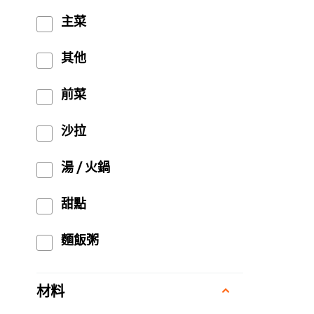
主菜
其他
前菜
沙拉
湯 / 火鍋
甜點
麵飯粥
材料