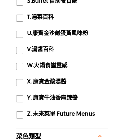
S.Buffet 自助餐百匯
T.湯菜百科
U.康寶金沙鹹蛋黃風味粉
V.湯醬百科
W.火鍋食譜靈感
X. 康寶金酸湯醬
Y. 康寶牛油香麻辣醬
Z. 未來菜單 Future Menus
菜色類型