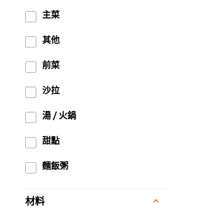
主菜
其他
前菜
沙拉
湯 / 火鍋
甜點
麵飯粥
材料