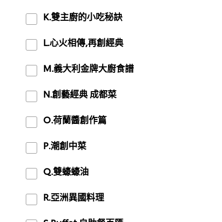
K.雙主廚的小吃秘訣
L.心火相傳,再創經典
M.義大利金牌大廚食譜
N.創藝經典 成都菜
O.荷蘭醬創作篇
P.潮創中菜
Q.雙蠔蠔油
R.亞洲異國料理