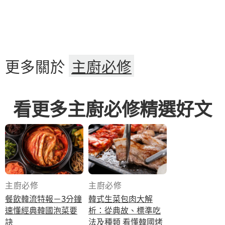
更多關於
主廚必修
看更多主廚必修精選好文
主廚必修
主廚必修
餐飲韓流特報－3分鐘
韓式生菜包肉大解
速懂經典韓國泡菜要
析：從典故、標準吃
訣
法及種類 看懂韓國烤