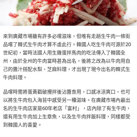
來到廣藏市場雖有許多必嚐滋味，但唯有走趟生牛肉一條街
品嚐了韓式生牛肉才算不虛此行。韓國人吃生牛肉可源於20
世紀初，當時法國人用生雞蛋拌馬肉的吃法傳入了韓國全
州，由於全州的牛肉當時甚為出名，後將之改為以牛肉用自
己的醬汁搭配水梨、芝麻料理，才出現了現今出名的韓式生
牛肉料理。
品嚐時需將蛋黃戳破攪拌後沾醬食用，口感冰涼爽口，也可
以將生牛肉包入海苔中感受另一種滋味。在廣藏市場內最出
名的生牛肉店家是60年老店「富村」，店內除了有生牛肉，
還有用生牛肉加上生章魚，以及生牛肉拌飯料理，同樣都受
到韓國人的喜愛。