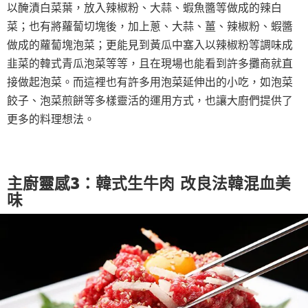
以醃漬白菜葉，放入辣椒粉、大蒜、蝦魚醬等做成的辣白
菜；也有將蘿蔔切塊後，加上蔥、大蒜、薑、辣椒粉、蝦醬
做成的蘿蔔塊泡菜；更能見到黃瓜中塞入以辣椒粉等調味成
韭菜的韓式青瓜泡菜等等，且在現場也能看到許多攤商就直
接做起泡菜。而這裡也有許多用泡菜延伸出的小吃，如泡菜
餃子、泡菜煎餅等多樣靈活的運用方式，也讓大廚們提供了
更多的料理想法。
主廚靈感3：韓式生牛肉 改良法韓混血美
味