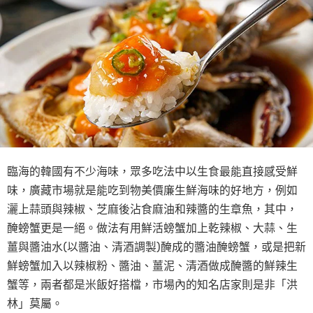
臨海的韓國有不少海味，眾多吃法中以生食最能直接感受鮮
味，廣藏市場就是能吃到物美價廉生鮮海味的好地方，例如
灑上蒜頭與辣椒、芝麻後沾食麻油和辣醬的生章魚，其中，
醃螃蟹更是一絕。做法有用鮮活螃蟹加上乾辣椒、大蒜、生
薑與醬油水(以醬油、清酒調製)醃成的醬油醃螃蟹，或是把新
鮮螃蟹加入以辣椒粉、醬油、薑泥、清酒做成醃醬的鮮辣生
蟹等，兩者都是米飯好搭檔，市場內的知名店家則是非「洪
林」莫屬。