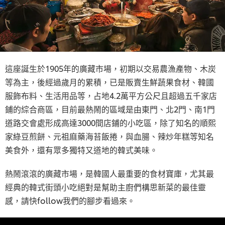
這座誕生於1905年的廣藏市場，初期以交易農漁產物、木炭
等為主，後經過歲月的累積，已是販賣生鮮蔬果食材、韓國
服飾布料、生活用品等，占地4.2萬平方公尺且超過五千家店
鋪的綜合商區，目前最熱鬧的區域是由東門、北2門、南1門
道路交會處形成高達3000間店鋪的小吃區，除了知名的順熙
家綠豆煎餅、元祖麻藥海苔飯捲，與血腸、辣炒年糕等知名
美食外，還有眾多獨特又道地的韓式美味。
熱鬧滾滾的廣藏市場，是韓國人最重要的食材寶庫，尤其最
經典的韓式街頭小吃絕對是幫助主廚們構思新菜的最佳靈
感，請快follow我們的腳步看過來。