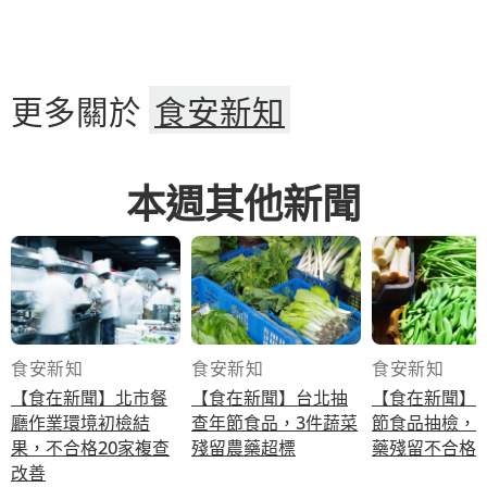
更多關於
食安新知
本週其他新聞
食安新知
食安新知
食安新知
【食在新聞】北市餐
【食在新聞】台北抽
【食在新聞】
廳作業環境初檢結
查年節食品，3件蔬菜
節食品抽檢，
果，不合格20家複查
殘留農藥超標
藥殘留不合格
改善