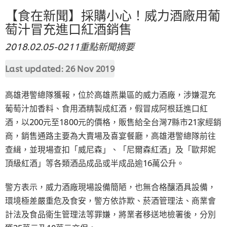
【食在新聞】採購小心！威力酒廠用葡
萄汁冒充進口紅酒銷售
2018.02.05-0211重點新聞摘要
Last updated:
26 Nov 2019
高雄港警總隊獲報，位於高雄燕巢區的威力酒廠，涉嫌混充
葡萄汁加香料、食用酒精製成紅酒，假冒成阿根廷進口紅
酒，以200元至1800元的價格，販售給全台灣7縣市21家經銷
商，銷售通路主要為大賣場及喜宴餐廳，高雄港警總隊前往
查緝，並現場查扣「威尼森」、「尼爾森紅酒」及「歐邦妮
頂級紅酒」等各類酒品成品或半成品逾16萬公升。
警方表示，威力酒廠現場設備簡陋，也無合格釀酒具設備，
環境極差嚴重危及食安，警方依詐欺、菸酒管理法、商業會
計法及食品衛生管理法等罪嫌，將業者移送地檢署後，分別