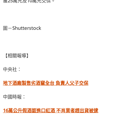
獲25萬元及10萬元交保。
圖－Shutterstock
【相關報導】
中央社：
地下酒廠製售劣酒竄全台 負責人父子交保
中國時報：
16萬公升假酒誆進口紅酒 不肖業者趕出貨被逮