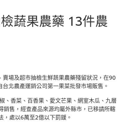
檢蔬果農藥 13件農
、賣場及超市抽檢生鮮蔬果農藥殘留狀況，在90
來自台北農產運銷公司第一果菜批發市場販售。
辣椒、香菜、百香果、愛文芒果、網室木瓜、九層
得銷售，經查產品來源均屬外縣市，已移請所轄
法，處以6萬至2億以下罰鍰。