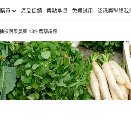
購買
產品促銷
集點拿獎
免費試用
認識與聯絡我
抽檢蔬果農藥 13件農藥超標