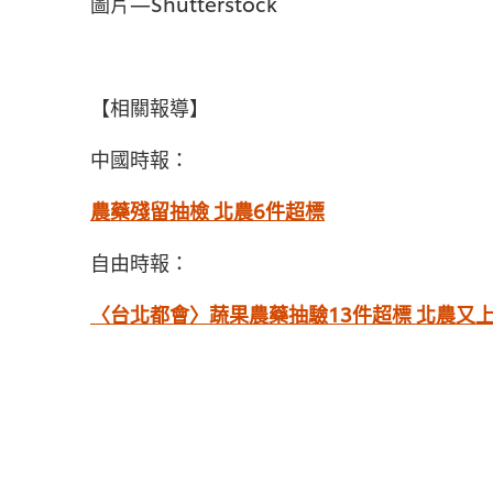
圖片—Shutterstock
【相關報導】
中國時報：
農藥殘留抽檢 北農6件超標
自由時報：
〈台北都會〉蔬果農藥抽驗13件超標 北農又