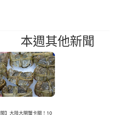
本週其他新聞
聞】大陸大閘蟹卡關！10