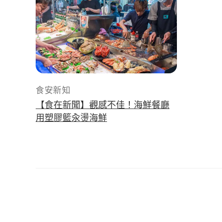
食安新知
【食在新聞】觀感不佳！海鮮餐廳
用塑膠籃汆燙海鮮