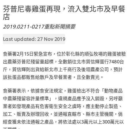
芬普尼毒雞蛋再現，流入雙北市及早餐
店
2019.0211-0217重點新聞摘要
Last updated:
27 Nov 2019
食藥署2月15日緊急宣布，位於彰化縣的順弘牧場的雞蛋被驗
出農藥芬普尼殘留量超標，全數銷往北市貿信輝蛋行7480台
斤，貿信輝則出貨給新北市上千商行及後翎農產公司，預計
該批蛋品都販售給散戶及早餐業者，且全數賣光。
食藥署表示，依據食安法規定，雞蛋檢出不符合「動物產品
中農藥殘留容許量標準」，違規產品應予沒入銷毀，另呼籲
業者如發現產品有危害衛生安全之虞時，應主動停止製造、
加工、販賣及辦理回收，並通報直轄市、縣市主管機關，倘
經查獲未依法通報之產品，將依法處以3萬元以上300萬元以