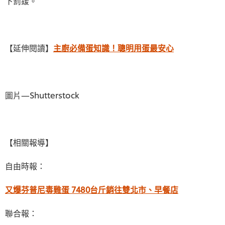
下罰鍰。
【延伸閱讀】
主廚必備蛋知識！聰明用蛋最安心
圖片—Shutterstock
【相關報導】
自由時報：
又爆芬普尼毒雞蛋 7480台斤銷往雙北市、早餐店
聯合報：