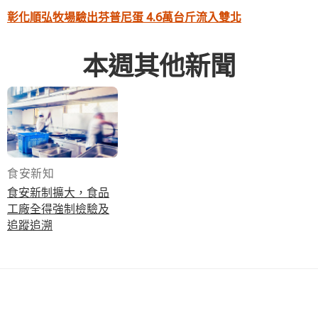
彰化順弘牧場驗出芬普尼蛋 4.6萬台斤流入雙北
本週其他新聞
食安新知
食安新制擴大，食品
工廠全得強制檢驗及
追蹤追溯