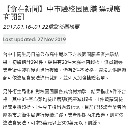
【食在新聞】中市驗校園團膳 違規廠
商開罰
2017.01.16-.01.22重點新聞摘要
Last updated:
27 Nov 2019
台中市衛生局日前公布高中職以下之校園團膳業者抽驗結
果，初驗總計294件，結果有20件大腸桿菌超標，派員輔導
業者衛生製程後再進行複驗，仍有2件不及格，違法之供膳廠
商可依違反食安法進行裁罰，並列入加強抽驗名單。
另外衛生局也針對校園團膳各式食材抽驗，結果指出5件不合
格，其中3件空心菜均檢出農藥(賽座滅)超標、1件黃蘿蔔檢
出苯甲酸超標、1件豆干檢出過氧化氫，目前已移請至業者所
屬縣市之衛生局進行後續追蹤，業者限期內未改善，則可依
違法食安法，可處3萬元以上300萬元以下罰鍰。