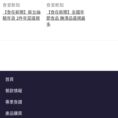
食安新知
食安新知
【食在新聞】新北抽
【食在新聞】全國年
驗年貨 2件年菜違規
節食品 醃漬品違規最
多
首頁
餐飲情報
專業食譜
產品購買