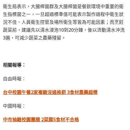
衛生局表示，大腸桿菌群及大腸桿菌是餐飲環境中重要的衛
生指標菌之一，一旦超過標準值可能表示製作過程中衛生狀
況不佳、人員衛生控管及場所衛生等皆為可能因素；而烹飪
蔬菜前，建議先以清水浸泡10到20分鐘，後以流動清水沖洗
3遍，可減少蔬菜之農藥殘留。
相關報導：
自由時報：
台中校園午餐2家複驗沒過挨罰 3食材農藥超標
中國時報：
中市抽驗校園團膳 2菜餚5食材不合格