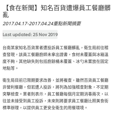
【食在新聞】知名百貨遭爆員工餐廳髒
亂
2017.04.17-2017.04.24重點新聞摘要
Last updated:
25 Nov 2019
台南某家知名百貨業者遭投訴員工餐廳髒亂，衛生局前往稽
查發現，該員工餐廳廚師未拿出證書，食材未覆蓋與冰箱溫
度不夠，其他缺失則包括廚餘桶未覆蓋、冰勺未置放在固定
地點等。
衛生局目前已限期要求改善，並將複查，雖然百貨員工餐廳
非營利餐廳，但若遭人投訴，將列為加強稽查對象，不定期
突擊檢查。業者則表示，員工餐廳每個月定期消毒兩次，以
往並未接受到員工投訴，未來則將要求員工餐廳比照美食街
標準辦理，以提供員工更安全衛生的用餐環境。