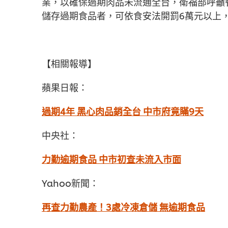
業，以確保過期肉品未流通全台，衛福部呼籲
儲存過期食品者，可依食安法開罰6萬元以上
【相關報導】
蘋果日報：
過期4年 黑心肉品銷全台 中市府竟瞞9天
中央社：
力勤逾期食品 中市初查未流入市面
Yahoo新聞：
再查力勤農產！3處冷凍倉儲 無逾期食品