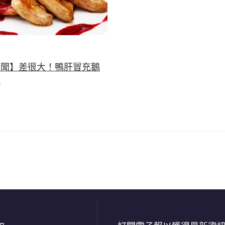
新聞】差很大！鴨肝冒充鵝
罰