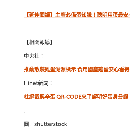
【延伸閱讀】主廚必備蛋知識！聰明用蛋最安
【相關報導】
中央社：
推動散裝雞蛋溯源標示 食用國產雞蛋安心看得
Hinet新聞：
杜絕戴奧辛蛋 QR-CODE來了認明好蛋身分證
圖╱shutterstock