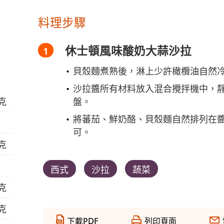
料理步驟
休士頓風味酸奶大蒜沙拉
貝殼麵煮熟後，淋上少許橄欖油自然
沙拉醬所有材料放入混合攪拌機中，靜
公克
盤。
將蕃茄、鮮奶酪、貝殼麵自然排列在
可。
公克
西式
沙拉
蔬菜
公克
公克
下載PDF
列印頁面