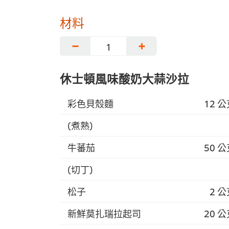
材料
−
+
休士頓風味酸奶大蒜沙拉
彩色貝殼麵
12 
(煮熟)
牛蕃茄
50 
(切丁)
松子
2 
新鮮莫扎瑞拉起司
20 