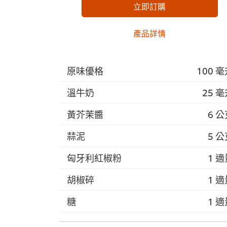
立即訂購
產品詳情
原味優格
100 
溫牛奶
25 
黃芥茉醬
6 
蒜泥
5 
匈牙利紅椒粉
1 
胡椒碎
1 
糖
1 