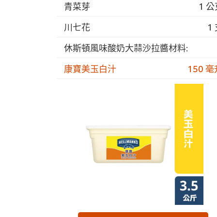
青菜芽
1 
川七花
1
休斯頓風味酸奶大蒜沙拉醬材料:
康寶美玉白汁
150 毫