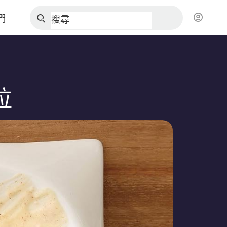
們
搜尋
拉