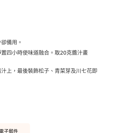
冷卻備用。
置四小時使味道融合。取20克醬汁畫
醬汁上，最後裝飾松子、青菜芽及川七花即
電子郵件