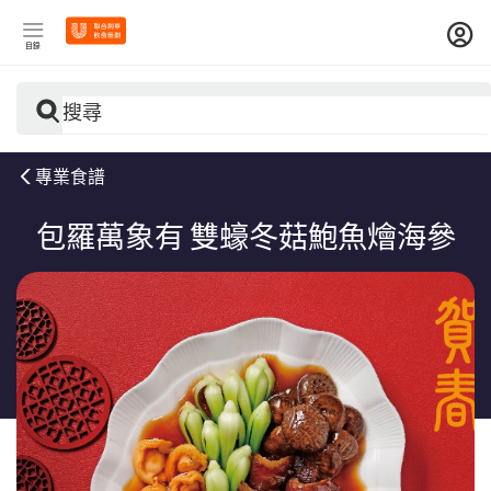
目錄
搜尋
專業食譜
包羅萬象有 雙蠔冬菇鮑魚燴海參