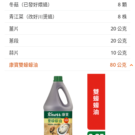
冬菇（已發好煨過）
8 顆
青江菜（改好川燙過）
8 株
薑片
20 公克
蔥段
20 公克
蒜片
10 公克
康寶雙蠔蠔油
80 公克