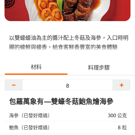
以雙蠔蠔油為主的醬汁配上冬菇及海參，入口時明
顯的蠔鮮與蠔香，給食客鮮香豐富的美食體驗
材料
料理步驟
−
+
包羅萬象有—雙蠔冬菇鮑魚燴海參
海參（已發好煨過）
300 公克
鮑魚（已發好煨過）
8 粒