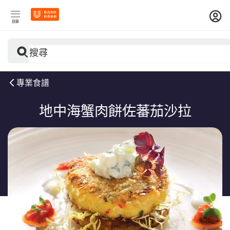
目錄
搜尋
專業食譜
地中海蟹肉餅佐蕃茄沙拉