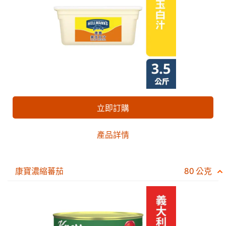
立即訂購
產品詳情
康寶濃縮蕃茄
80 公克