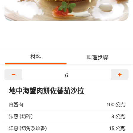
材料
料理步驟
−
+
地中海蟹肉餅佐蕃茄沙拉
白蟹肉
100 公克
法蔥 (切碎)
8 公克
洋蔥 (切角及炒香)
15 公克