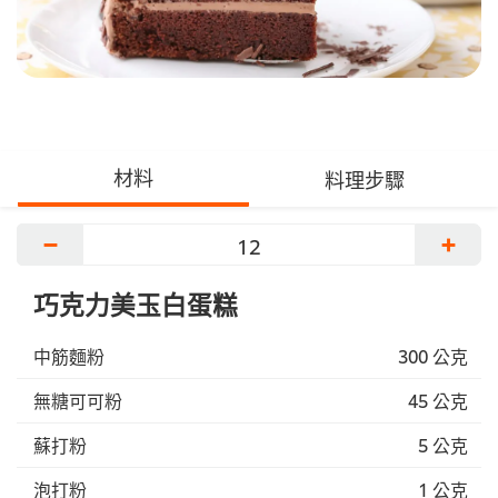
材料
料理步驟
−
+
巧克力美玉白蛋糕
中筋麵粉
300 公克
無糖可可粉
45 公克
蘇打粉
5 公克
泡打粉
1 公克