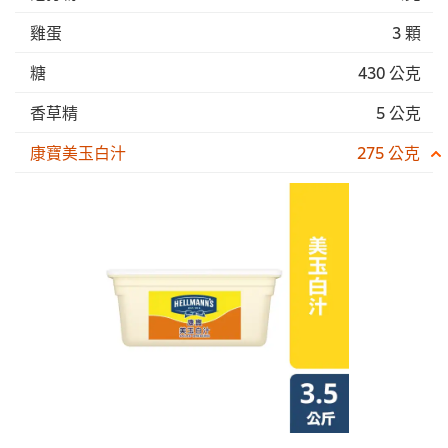
雞蛋
3 顆
糖
430 公克
香草精
5 公克
康寶美玉白汁
275 公克