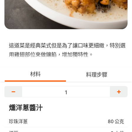
這道菜是經典菜式但是為了讓口味更細緻，特別選
用雞翅部位來做鑲餡，增加獨特性。
材料
料理步驟
−
+
燻洋蔥醬汁
珍珠洋蔥
80 公克