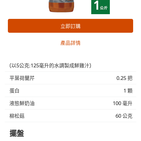
立即訂購
產品詳情
(以5公克:125毫升的水調製成鮮雞汁)
平葉荷蘭芹
0.25 把
蛋白
1 顆
液態鮮奶油
100 毫升
柳松菇
60 公克
擺盤