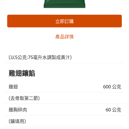
立即訂購
產品詳情
(以5公克:75毫升水調製成黃汁)
雞翅鑲餡
雞翅
600 公克
(去骨取第二節)
雞胸碎肉
60 公克
(鑲填用)