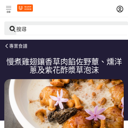
目錄
搜尋
專業食譜
慢煮雞翅鑲香草肉餡佐野蕈、燻洋
蔥及紫花酢漿草泡沫