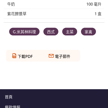
牛奶
100 毫升
紫花醡漿草
1 盒
G.米其林料理
西式
主菜
家禽
下載PDF
電子郵件
首頁
餐飲情報