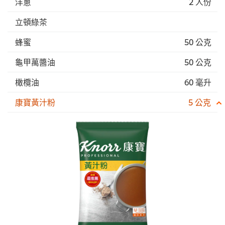
洋蔥
2 人份
立頓綠茶
蜂蜜
50 公克
龜甲萬醬油
50 公克
橄欖油
60 毫升
康寶黃汁粉
5 公克