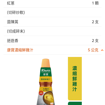
紅蔥
1 顆
(切碎炒軟)
茵陳蒿
2 支
(切成碎末)
迷迭香
2 支
康寶濃縮鮮雞汁
5 公克