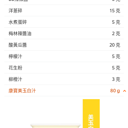
洋蔥碎
15 克
水煮蛋碎
5 克
梅林辣醬油
2 克
酸黃瓜醬
20 克
檸檬汁
5 克
花生粉
5 克
柳橙汁
3 克
康寶美玉白汁
80 g