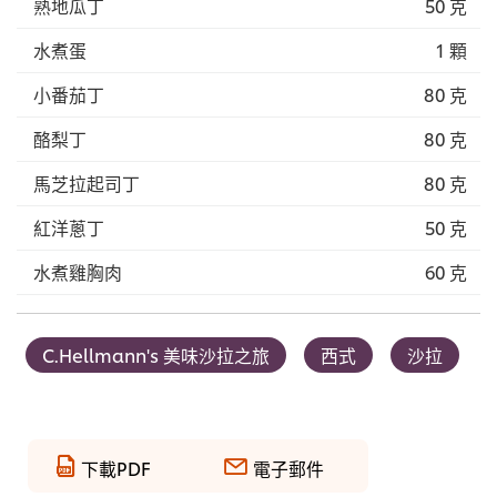
熟地瓜丁
50 克
水煮蛋
1 顆
小番茄丁
80 克
酪梨丁
80 克
馬芝拉起司丁
80 克
紅洋蔥丁
50 克
水煮雞胸肉
60 克
C.Hellmann's 美味沙拉之旅
西式
沙拉
下載PDF
電子郵件