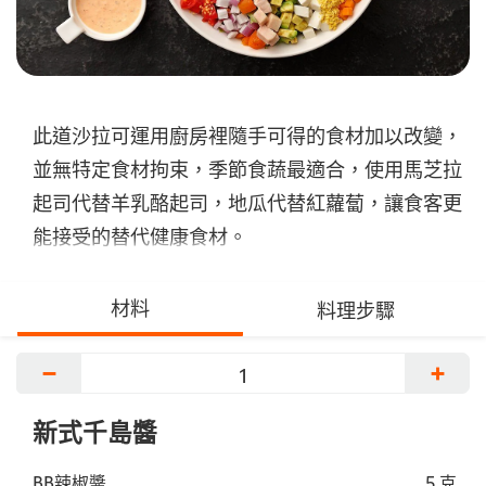
此道沙拉可運用廚房裡隨手可得的食材加以改變，
並無特定食材拘束，季節食蔬最適合，使用馬芝拉
起司代替羊乳酪起司，地瓜代替紅蘿蔔，讓食客更
能接受的替代健康食材。
材料
料理步驟
−
+
新式千島醬
BB辣椒醬
5 克