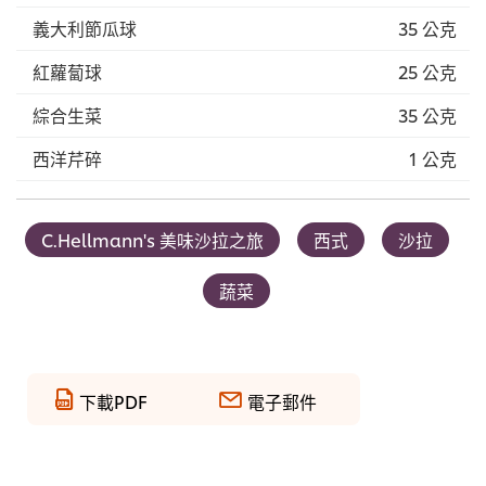
義大利節瓜球
35 公克
紅蘿蔔球
25 公克
綜合生菜
35 公克
西洋芹碎
1 公克
C.Hellmann's 美味沙拉之旅
西式
沙拉
蔬菜
下載PDF
電子郵件