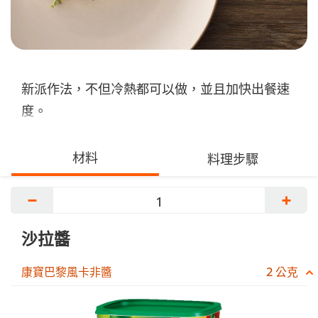
新派作法，不但冷熱都可以做，並且加快出餐速
度。
材料
料理步驟
−
+
沙拉醬
康寶巴黎風卡非醬
2 公克