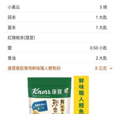
小黃瓜
5 條
蒜末
1 大匙
薑末
1 大匙
紅辣椒末(隨意)
鹽
0.50 小匙
香油
2 大匙
康寶餐飲專用鮮味職人鰹魚粉
8 公克