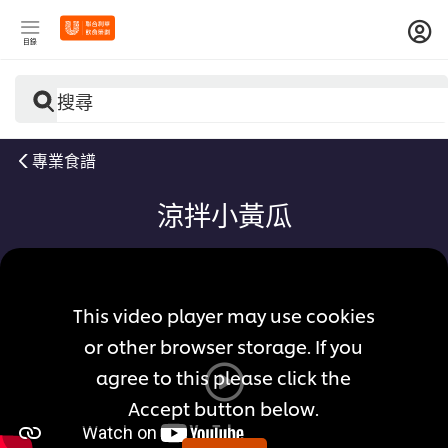
目錄
搜尋
專業食譜
涼拌小黃瓜
This video player may use cookies
or other browser storage. If you
agree to this please click the
Accept button below.