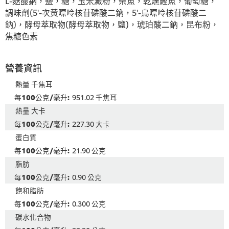
L-麩酸鈉，鹽，糖，玉米澱粉，柴魚，乾燻鰹魚，葡萄糖，
調味劑(5'-次黃嘌呤核苷磷酸二鈉，5'-鳥嘌呤核苷磷酸二
鈉)，酵母萃取物(酵母萃取物，鹽)，琥珀酸二鈉，昆布粉，
焦糖色素
營養資訊
熱量 千焦耳
951.02 千焦耳
熱量 大卡
227.30 大卡
蛋白質
21.90 公克
脂肪
0.90 公克
飽和脂肪
0.300 公克
碳水化合物