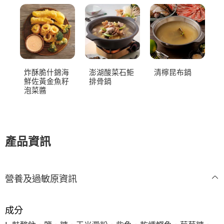
炸酥脆什錦海
澎湖酸菜石鮔
清檸昆布鍋
鮮佐黃金魚籽
排骨鍋
泡菜醬
產品資訊
營養及過敏原資訊
成分