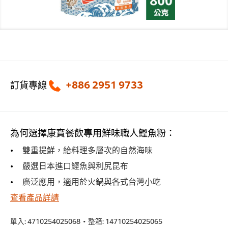
+886 2951 9733
訂貨專線
為何選擇康寶餐飲專用鮮味職人鰹魚粉：
雙重提鮮，給料理多層次的自然海味
嚴選日本進口鰹魚與利尻昆布
廣泛應用，適用於火鍋與各式台灣小吃
查看產品詳請
單入:
4710254025068
•
整箱:
14710254025065