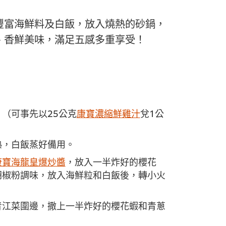
豐富海鮮料及白飯，放入燒熱的砂鍋，
、香鮮美味，滿足五感多重享受！
（可事先以25公克
康寶濃縮鮮雞汁
兌1公
熟，白飯蒸好備用。
康寶海龍皇爆炒醬
，放入一半炸好的櫻花
胡椒粉調味，放入海鮮粒和白飯後，轉小火
青江菜圍邊，撒上一半炸好的櫻花蝦和青蔥