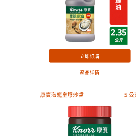
立即訂購
產品詳情
康寶海龍皇爆炒醬
5 公