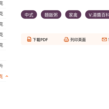
公克
公克
中式
麵飯粥
家禽
V.湯醬百
公克
公克
下載PDF
列印頁面
公克
毫升
克