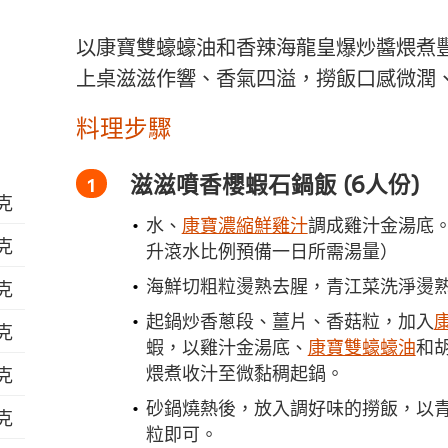
以康寶雙蠔蠔油和香辣海龍皇爆炒醬煨煮
上桌滋滋作響、香氣四溢，撈飯口感微潤
料理步驟
滋滋噴香櫻蝦石鍋飯 (6人份)
公克
水、
康寶濃縮鮮雞汁
調成雞汁金湯底。
公克
升滾水比例預備一日所需湯量）
海鮮切粗粒燙熟去腥，青江菜洗淨燙
公克
起鍋炒香蔥段、薑片、香菇粒，加入
公克
蝦，以雞汁金湯底、
康寶雙蠔蠔油
和
煨煮收汁至微黏稠起鍋。
公克
砂鍋燒熱後，放入調好味的撈飯，以
公克
粒即可。