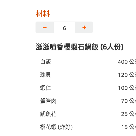
材料
−
+
滋滋噴香櫻蝦石鍋飯 (6人份)
白飯
400 
珠貝
120 
蝦仁
100 
蟹管肉
70 
魷魚花
25 
櫻花蝦 (炸好)
15 