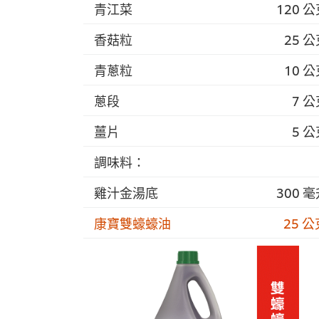
青江菜
120 
香菇粒
25 
青蔥粒
10 
蔥段
7 
薑片
5 
調味料：
雞汁金湯底
300 
康寶雙蠔蠔油
25 公