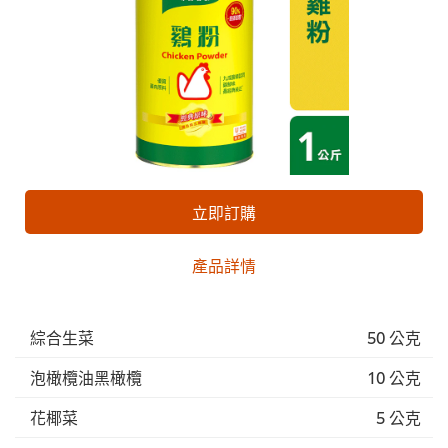
立即訂購
產品詳情
綜合生菜
50 公克
泡橄欖油黑橄欖
10 公克
花椰菜
5 公克