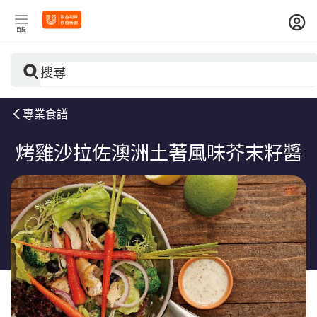
目錄
搜尋
專業食譜
烤雞沙拉佐澳洲土著風味芥末籽醬