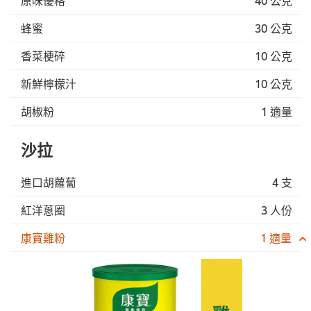
原味優格
40 公克
蜂蜜
30 公克
香菜梗碎
10 公克
新鮮檸檬汁
10 公克
胡椒粉
1 適量
沙拉
進口胡蘿蔔
4 支
紅洋蔥圈
3 人份
康寶雞粉
1 適量