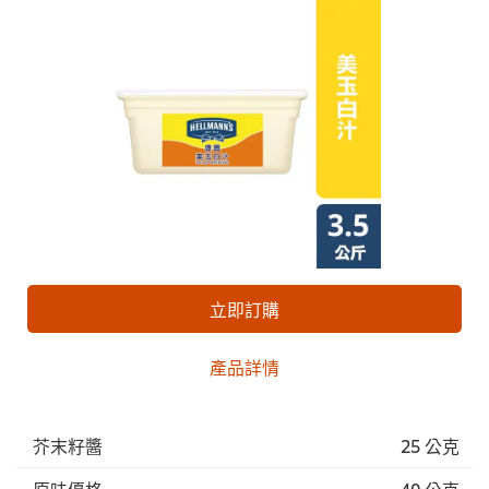
立即訂購
產品詳情
芥末籽醬
25 公克