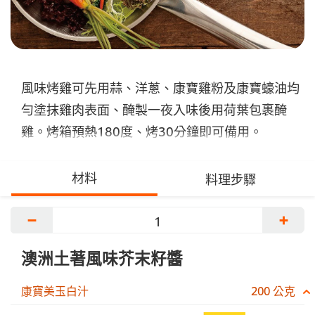
風味烤雞可先用蒜、洋蔥、康寶雞粉及康寶蠔油均
勻塗抹雞肉表面、醃製一夜入味後用荷葉包裹醃
雞。烤箱預熱180度、烤30分鐘即可備用。
材料
料理步驟
−
+
澳洲土著風味芥末籽醬
康寶美玉白汁
200 公克