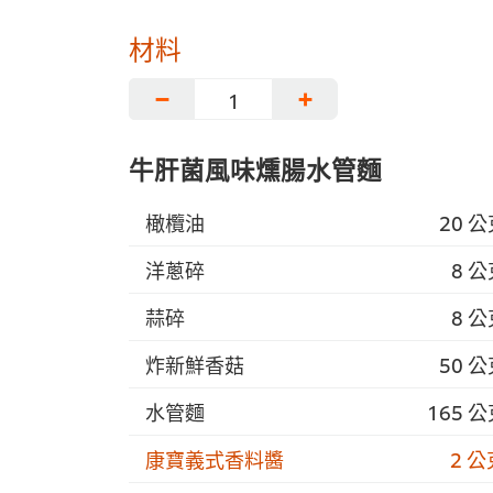
材料
−
+
牛肝菌風味燻腸水管麵
橄欖油
20 
洋蔥碎
8 
蒜碎
8 
炸新鮮香菇
50 
水管麵
165 
康寶義式香料醬
2 公