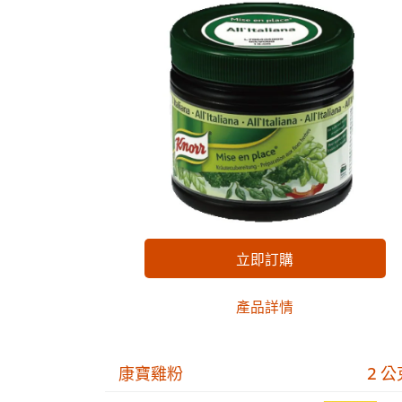
立即訂購
產品詳情
康寶雞粉
2 公