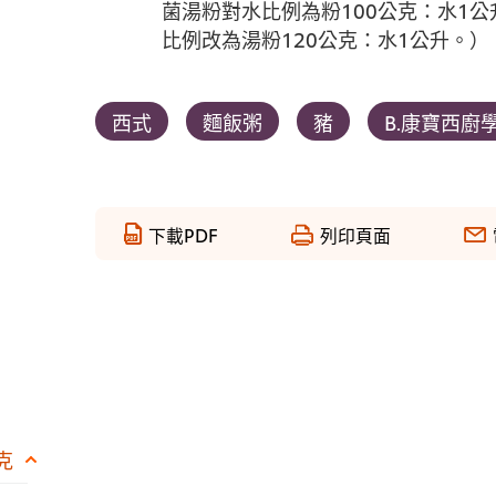
菌湯粉對水比例為粉100公克：水1
比例改為湯粉120公克：水1公升。）
西式
麵飯粥
豬
B.康寶西廚
下載PDF
列印頁面
克