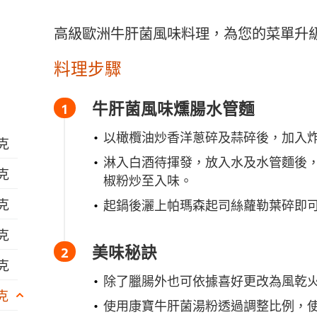
高級歐洲牛肝菌風味料理，為您的菜單升級
料理步驟
牛肝菌風味燻腸水管麵
以橄欖油炒香洋蔥碎及蒜碎後，加入
公克
淋入白酒待揮發，放入水及水管麵後
公克
椒粉炒至入味。
公克
起鍋後灑上帕瑪森起司絲蘿勒葉碎即
公克
美味秘訣
公克
除了臘腸外也可依據喜好更改為風乾
克
使用康寶牛肝菌湯粉透過調整比例，