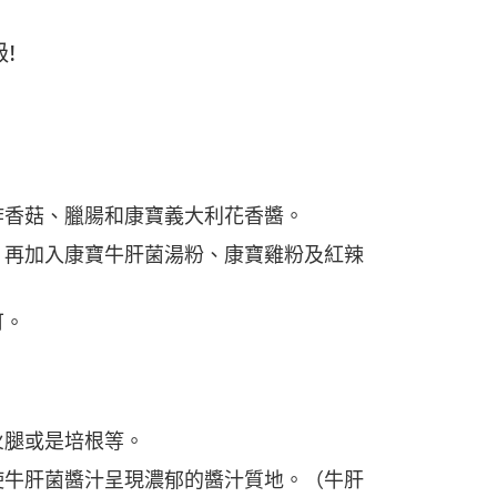
!
炸香菇、臘腸和康寶義大利花香醬。
，再加入康寶牛肝菌湯粉、康寶雞粉及紅辣
可。
火腿或是培根等。
使牛肝菌醬汁呈現濃郁的醬汁質地。（牛肝