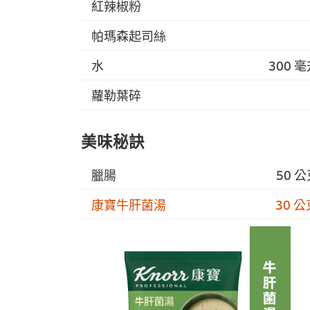
紅辣椒粉
帕瑪森起司絲
水
300 
蘿勒葉碎
美味秘訣
臘腸
50 
康寶牛肝菌湯
30 公