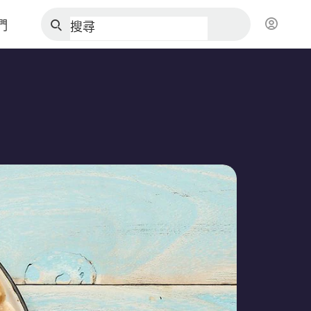
們
搜尋
麵