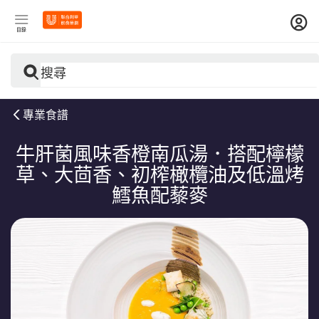
目錄
搜尋
專業食譜
牛肝菌風味香橙南瓜湯．搭配檸檬
草、大茴香、初榨橄欖油及低溫烤
鱈魚配藜麥