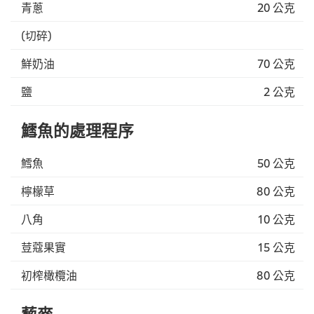
青蔥
20 公克
(切碎)
鮮奶油
70 公克
鹽
2 公克
鱈魚的處理程序
鱈魚
50 公克
檸檬草
80 公克
八角
10 公克
荳蔻果實
15 公克
初榨橄欖油
80 公克
藜麥