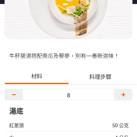
牛肝菌湯搭配南瓜及藜麥，別有一番新滋味！
材料
料理步驟
−
+
湯底
紅蔥頭
50 公克