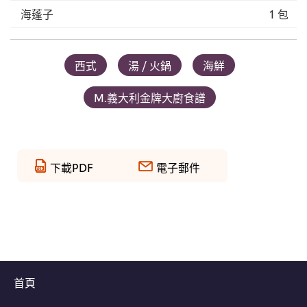
海蓬子
1 包
西式
湯 / 火鍋
海鮮
M.義大利金牌大廚食譜
下載PDF
電子郵件
首頁