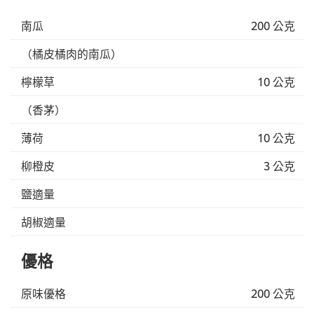
南瓜
200 公克
（橘皮橘肉的南瓜）
檸檬草
10 公克
（香茅）
薄荷
10 公克
柳橙皮
3 公克
鹽適量
胡椒適量
優格
原味優格
200 公克