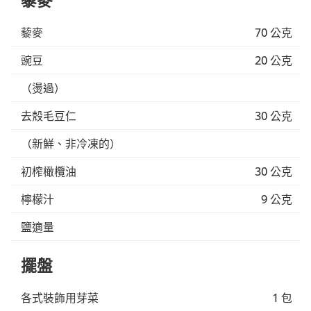
藜麥
70 公克
豌豆
20 公克
（燙過）
去殼毛豆仁
30 公克
（新鮮、非冷凍的）
初榨橄欖油
30 公克
檸檬汁
9 公克
鹽適量
擺盤
各式裝飾用芽菜
1 包