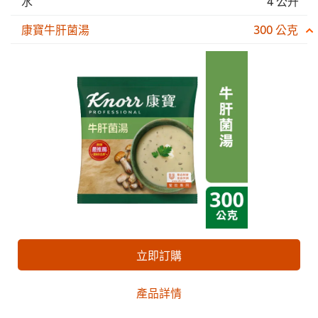
水
4 公升
康寶牛肝菌湯
300 公克
立即訂購
產品詳情