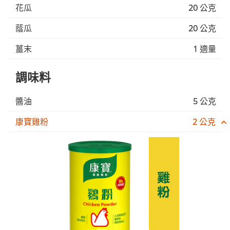
花瓜
20 公克
蔭瓜
20 公克
薑末
1 適量
調味料
醬油
5 公克
康寶雞粉
2 公克