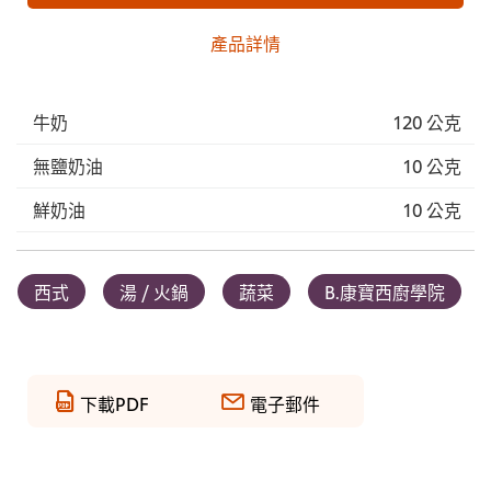
產品詳情
牛奶
120 公克
無鹽奶油
10 公克
鮮奶油
10 公克
西式
湯 / 火鍋
蔬菜
B.康寶西廚學院
下載PDF
電子郵件