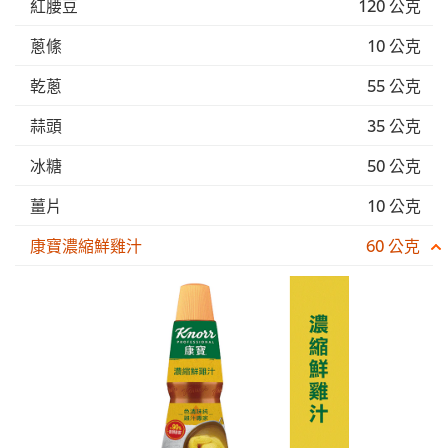
紅腰豆
120 公克
蔥絛
10 公克
乾蔥
55 公克
蒜頭
35 公克
冰糖
50 公克
薑片
10 公克
康寶濃縮鮮雞汁
60 公克