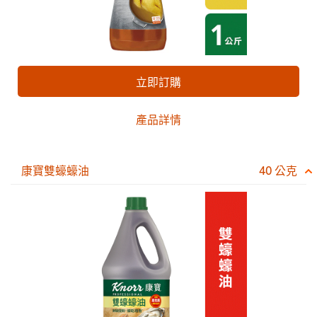
立即訂購
產品詳情
康寶雙蠔蠔油
40 公克