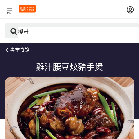
目錄
搜尋
專業食譜
雞汁腰豆炆豬手煲