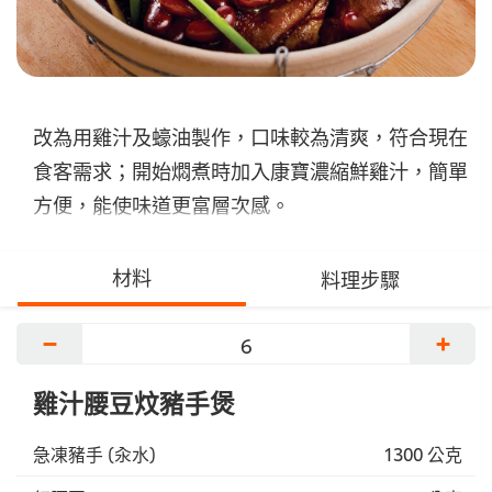
改為用雞汁及蠔油製作，口味較為清爽，符合現在
食客需求；開始燜煮時加入康寶濃縮鮮雞汁，簡單
方便，能使味道更富層次感。
材料
料理步驟
−
+
雞汁腰豆炆豬手煲
急凍豬手 (汆水)
1300 公克