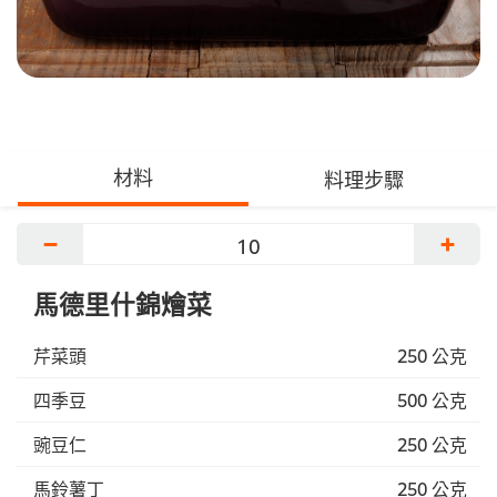
材料
料理步驟
−
+
馬德里什錦燴菜
芹菜頭
250 公克
四季豆
500 公克
豌豆仁
250 公克
馬鈴薯丁
250 公克