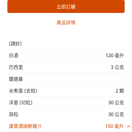
立即訂購
產品詳情
(調好)
白酒
120 毫升
巴西里
3 公克
鹽適量
水煮蛋 (去殼)
2 顆
洋蔥 (切粒)
30 公克
蒜粒
30 公克
康寶濃縮鮮雞汁
150 毫升