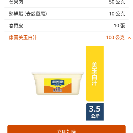
芒果肉
50 公克
熟鮮蝦 (去殼留尾)
10 公克
春捲皮
10 張
康寶美玉白汁
100 公克
立即訂購