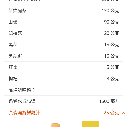
新鮮鳳梨
120 公克
山藥
90 公克
鴻禧菇
20 公克
黑蒜
15 公克
黑蒜泥
10 公克
紅棗
5 公克
枸杞
3 公克
高湯調味料：
過濾水或高湯
1500 毫升
康寶濃縮鮮雞汁
25 公克