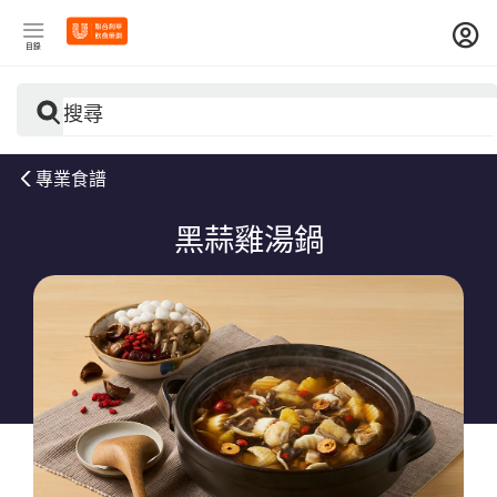
目錄
搜尋
專業食譜
黑蒜雞湯鍋