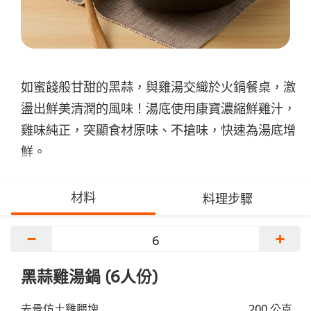
如蜜餞般甘甜的黑蒜，與雞湯交織於火鍋餐桌，激
盪出鮮美清潤的風味！湯底使用康寶濃縮鮮雞汁，
雞味純正，突顯食材原味、不搶味，快速為湯底增
鮮。
材料
料理步驟
−
+
黑蒜雞湯鍋 (6人份)
去骨仿土雞腿塊
200 公克