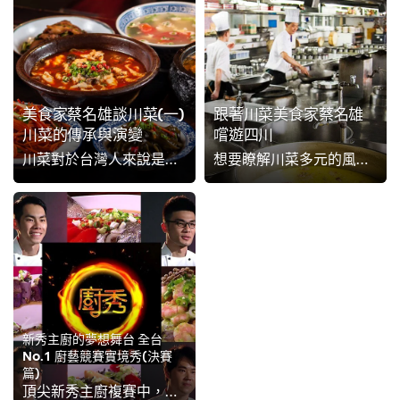
美食家蔡名雄談川菜(一)
跟著川菜美食家蔡名雄
川菜的傳承與演變
嚐遊四川
川菜對於台灣人來說是再熟悉不過的料理，然而真正去過四川的人都知道，莫說「台式川菜」不道地，就連中國的川菜館子也很難讓四川人完全滿意。想了解川菜的門道，就聽川菜名家蔡名雄細細說來！
想要瞭解川菜多元的風貌、做出變化無窮的好味道，只靠調味料是不夠的，實地觀摩、品嚐菜色才是脫穎而出的關鍵！美食家蔡名雄特別推薦4大不同類型的餐館，讓台灣主廚們前往四川考察與進行川菜學習時有明確方向，快來看看他的私房清單吧！
新秀主廚的夢想舞台 全台
No.1 廚藝競賽實境秀(決賽
篇)
頂尖新秀主廚複賽中，八位選手除了全力迎戰也在其中分享了個人當廚師的心得與歷程，各種辛苦與期待參賽獲獎的感受不在話下，經過一番龍爭虎鬥四強脫穎而出，然而等在他們面前的是更嚴峻的考驗，除了必須神還原大廚經典菜色，還得熟練多道命運料理……