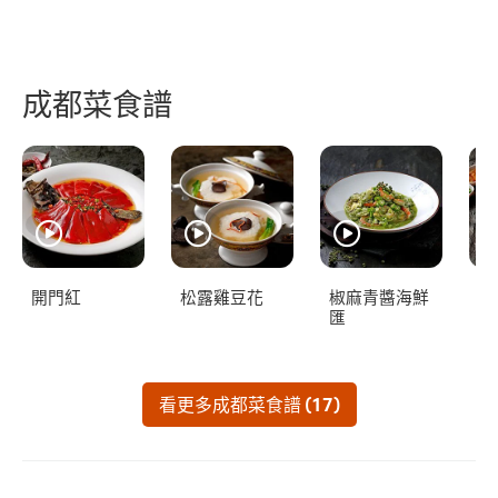
成都菜食譜
開門紅
松露雞豆花
椒麻青醬海鮮
金
匯
看更多成都菜食譜 (17)