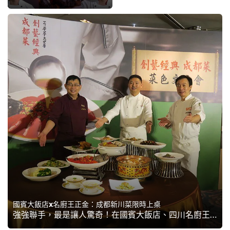
國賓大飯店x名廚王正金：成都新川菜限時上桌
強強聯手，最是讓人驚奇！在國賓大飯店、四川名廚王正金大師、及聯合利華飲食策劃三方努力下，展開了如川劇變臉般神奇的川菜神話，這場「世紀變臉饗宴」賣的是什麼菜，快來一探究竟！