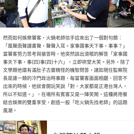
然而如何娛樂饕客，火鍋老師信手捻來出了一個對句題：
「風聲雨聲讀書聲，聲聲入耳。家事國事天下事，事事？」
當饕客努力思考與搶答時，他突然說出滑稽的解答「家事國
事天下事，事(四)事(四)十六」，立即哄堂大笑。另外，除了
文學題他還有滿肚子古靈精怪的機智問答，諸如現任監察院
長是誰一類的冷門政治時事題，每當饕客面面相覷、回答不
出來的時候，他就會開玩笑說「對，大家都是正港台灣人，
所以不知道。」，在場所有賓客又是一陣笑鬧，這種將用餐
結合娛樂的雙重享受，創造一股「吃火鍋先找老師」的話題
風潮。