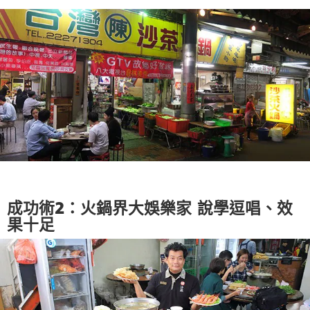
成功術2：火鍋界大娛樂家 說學逗唱、效
果十足