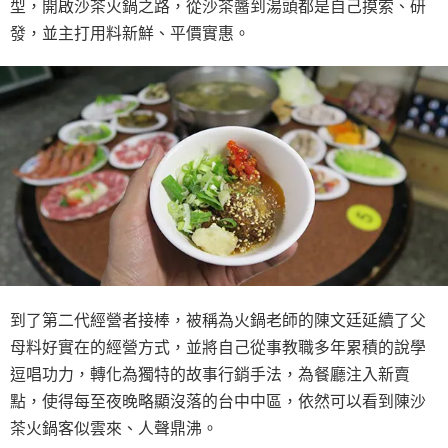
型，開啟沙茶火鍋之路，從沙茶醬到湯頭都是自己摸索、研
發，並主打用料新鮮、平價實惠。
到了第二代經營者接棒，被稱為火鍋老師的陳文廷延續了父
母料好實在的經營方式，並將自己從事教職多年累積的說學
逗唱功力，轉化為獨特的故事行銷手法，為餐廳注入新賣
點，使得每至夜晚略顯沒落的台中中區，依然可以看到陳沙
茶火鍋客似雲來、人聲鼎沸。