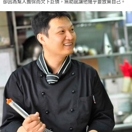
卻因為幫人擔保而欠下巨債，無助感讓他幾乎要放棄自己。