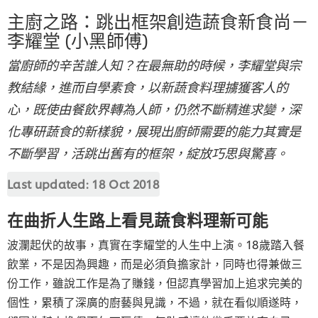
主廚之路：跳出框架創造蔬食新食尚－
李耀堂 (小黑師傅)
當廚師的辛苦誰人知？在最無助的時候，李耀堂與宗
教結緣，進而自學素食，以新蔬食料理擄獲客人的
心，既使由餐飲界轉為人師，仍然不斷精進求變，深
化專研蔬食的新樣貌，展現出廚師需要的能力其實是
不斷學習，活跳出舊有的框架，綻放巧思與驚喜。
Last updated:
18 Oct 2018
在曲折人生路上看見蔬食料理新可能
波瀾起伏的故事，真實在李耀堂的人生中上演。18歲踏入餐
飲業，不是因為興趣，而是必須負擔家計，同時也得兼做三
份工作，雖說工作是為了賺錢，但認真學習加上追求完美的
個性，累積了深廣的廚藝與見識，不過，就在看似順遂時，