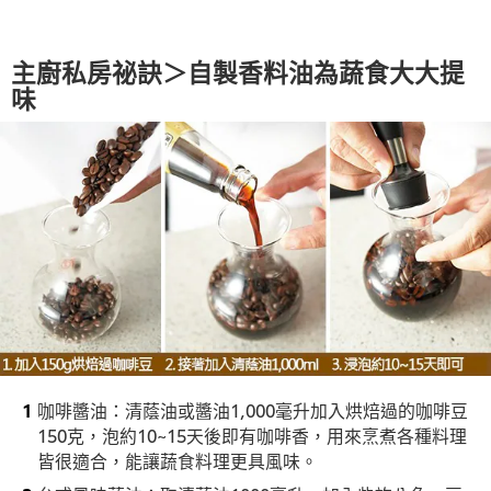
主廚私房祕訣＞自製香料油為蔬食大大提
味
咖啡醬油：清蔭油或醬油1,000毫升加入烘焙過的咖啡豆
150克，泡約10~15天後即有咖啡香，用來烹煮各種料理
皆很適合，能讓蔬食料理更具風味。