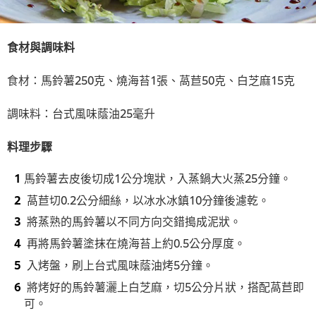
食材與調味料
食材：馬鈴薯250克、燒海苔1張、萵苣50克、白芝麻15克
調味料：台式風味蔭油25毫升
料理步驟
馬鈴薯去皮後切成1公分塊狀，入蒸鍋大火蒸25分鐘。
萵苣切0.2公分細絲，以冰水冰鎮10分鐘後濾乾。
將蒸熟的馬鈴薯以不同方向交錯搗成泥狀。
再將馬鈴薯塗抹在燒海苔上約0.5公分厚度。
入烤盤，刷上台式風味蔭油烤5分鐘。
將烤好的馬鈴薯灑上白芝麻，切5公分片狀，搭配萵苣即
可。