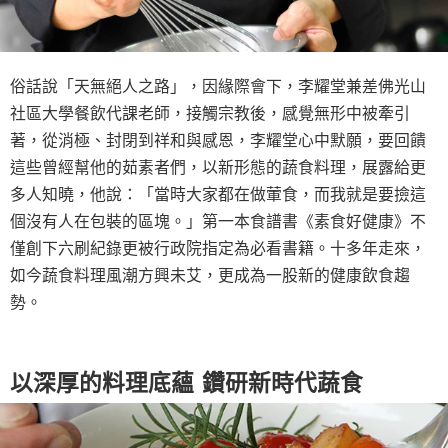
俗話說「天無絕人之路」，因緣際會下，李耀堂兼差佛光山
社區大學餐飲代課老師，接觸宗教後，感覺無形中被牽引
著，從消極、封閉到祥和與感恩，李耀堂心中默願，要回饋
這些曾經幫他的茹素者們，以新形態的蔬食料理，展露給更
多人知曉，他說：「當時大家都在做葷食，而我就是要撿這
個沒有人在包裝的區塊。」第一本食譜書《素食好健康》不
僅創下六刷紀錄更被行政院指定為必看書籍。十多年走來，
如今蔬食料理風潮方興未艾，更成為一股新的健康飲食趨
勢。
以深厚的料理底蘊 鑽研新時代蔬食