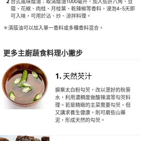
台式風味蔭油：取清蔭油1000毫升，加入些許八角、豆
蔻、花椒、肉桂、月桂葉、乾辣椒等香料，浸泡4~5天即
可入味，可用於沾、炒、涼拌料理。
＊清蔭油可以加入單一香料或多種香料混合。
更多主廚蔬食料理小撇步
1. 天然芡汁
摒棄太白粉勾芡，改以燙好的秋葵
水，利用濃稠度做酸辣湯等勾芡料
理。若是精緻的主菜需要勾芡，但
又講求養生健康，則可磨些山藥
泥，形成天然的勾芡。