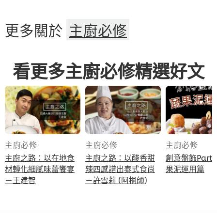
更多關於
主廚必修
看更多主廚必修精選好文
主廚必修
主廚必修
主廚必修
主廚之路：以在地食
主廚之路：以酸香甜
創意盤飾Part 
材轉化細膩味蕾饗宴
辣四感譜出泰式食尚
果泥運用篇
－王建智
－許雪莉 (阿桐師)