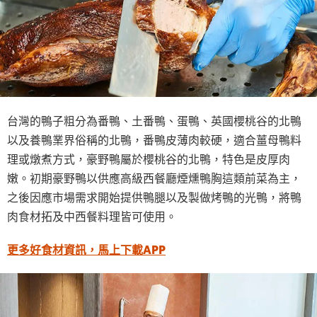
台灣的鴨子粗分為番鴨、土番鴨、蛋鴨、英國櫻桃谷的北鴨
以及養鴨業界俗稱的北鴨，番鴨皮薄肉較硬，適合薑母鴨料
理或燉煮方式，豪野鴨屬於櫻桃谷的北鴨，特色是皮厚肉
嫩。初期豪野鴨以供應高級西餐廳煙燻鴨胸這類前菜為主，
之後因應市場需求開始提供鴨腿以及製做烤鴨的光鴨，將鴨
肉食材拓及中西餐料理皆可使用。
更多好食材資訊，馬上下載APP