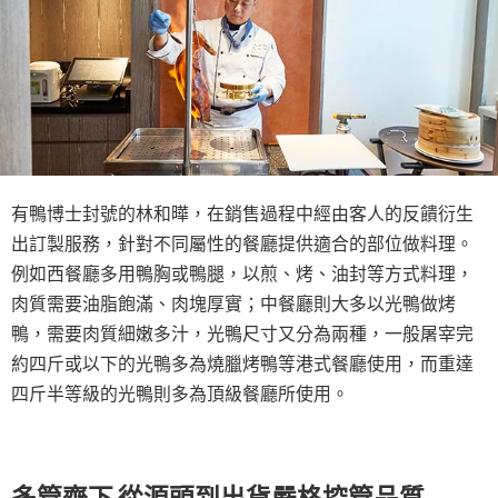
有鴨博士封號的林和曄，在銷售過程中經由客人的反饋衍生
出訂製服務，針對不同屬性的餐廳提供適合的部位做料理。
例如西餐廳多用鴨胸或鴨腿，以煎、烤、油封等方式料理，
肉質需要油脂飽滿、肉塊厚實；中餐廳則大多以光鴨做烤
鴨，需要肉質細嫩多汁，光鴨尺寸又分為兩種，一般屠宰完
約四斤或以下的光鴨多為燒臘烤鴨等港式餐廳使用，而重達
四斤半等級的光鴨則多為頂級餐廳所使用。
多管齊下 從源頭到出貨嚴格控管品質