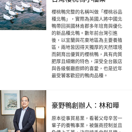
櫻桃鴨完整的名稱叫做「櫻桃谷品
種北鴨」，實際為英國人將中國北
鴨帶回英國林肯郡多年培育與優化
的新品種北鴨。數年前台灣引進
後，以宜蘭與花東地區為主要養殖
區，兩地皆因得天獨厚的天然環境
而飼育出優質的櫻桃鴨，具有肉質
肥厚且細嫩的特色，深受全台飯店
與各級餐廳廚師的喜愛，也是近年
最受饕客歡迎的鴨肉品種。
豪野鴨創辦人：林和曄
原本從事貿易業，看著父母辛苦一
輩子的養鴨事業，被盤商控制並且