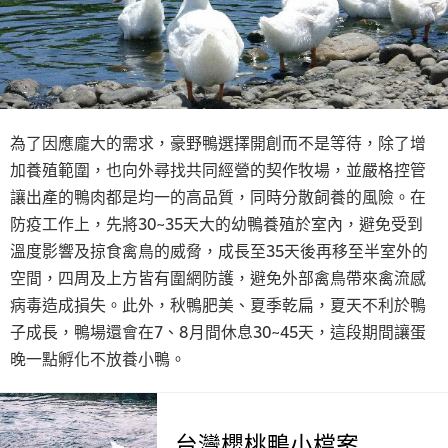
為了因應龐大的需求，豪野鴨選擇開創而不是等待，除了增
加養殖範圍，也向外尋找共同經營的契作牧場，並嚴格控管
讓出產的鴨肉都是均一的高品質，同時分散飼養的風險。在
防疫工作上，先將30~35天大的幼鴨養殖於室內，避免受到
溫度影響及掠食禽鳥的威脅，成長至35天後再移至半室外的
空間，四周及上方皆有圍網防護，避免外部禽鳥帶來禽流感
病毒造成損失。此外，秋鴨肥美、夏季乾扁，夏天不利於鴨
子成長，鴨場還會在7、8月間休息30~45天，這段期間讓蛋
晚一點孵化不放養小鴨。
台灣櫻桃鴨小檔案