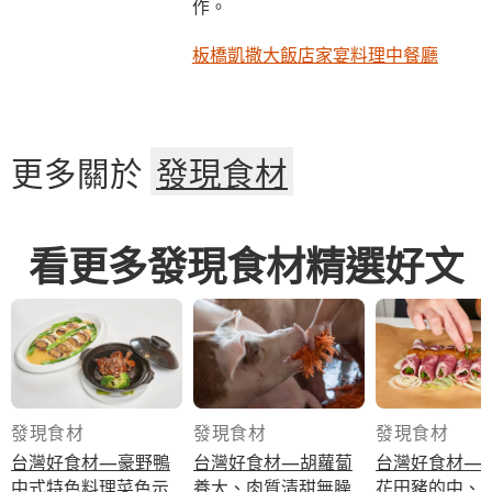
作。
板橋凱撒大飯店家宴料理中餐廳
更多關於
發現食材
看更多發現食材精選好文
發現食材
發現食材
發現食材
台灣好食材—豪野鴨
台灣好食材—胡蘿蔔
台灣好食材—
中式特色料理菜色示
養大、肉質清甜無臊
花田豬的中、