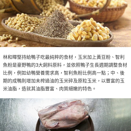
林和曄堅持給鴨子吃最純粹的食材，玉米加上黃豆粉、智利
魚粉是豪野鴨的3大飼料原料，並依照鴨子生長週期調整食材
比例，例如幼鴨營養需求高，智利魚粉比例高一點；中、後
期的成鴨則增加未榨過油的玉米碎及原粒玉米，以豐富的玉
米油脂，造就其油脂豐富、肉質細嫩的特色。