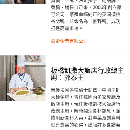
負債上千萬，決定接手自創品牌，
養鴨、銷售自己來，2006年創立豪
野公司，繁殖血統純正的英國櫻桃
谷北鴨，並命名為「豪野鴨」成功
打進高端市場。
豪野企業有限公司
板橋凱撒大飯店行政總主
廚：郭泰王
榮獲法國藍帶騎士勳章、中國烹飪
大師金牌，曾任職國內多家餐廳及
飯店主廚，現任板橋凱撒大飯店行
政總主廚，時時關注食材訊息，並
擅用新食材入菜，對粵菜及創意料
理有豐富的心得，出版許多食譜著