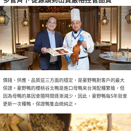
價錢、供應、品質這三方面的穩定，是豪野鴨對客戶的最大
保證。豪野鴨的櫻桃谷北鴨是進口母鴨來台灣配種繁殖，但
因為母鴨的基因會隨時間逐漸減少，因此，豪野鴨每5年就會
更新一次種鴨，保證鴨隻血統純正。