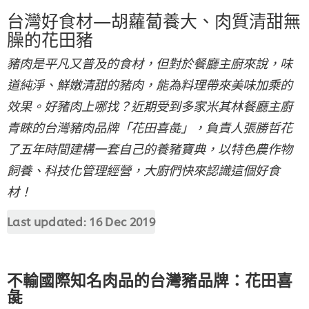
台灣好食材—胡蘿蔔養大、肉質清甜無
臊的花田豬
豬肉是平凡又普及的食材，但對於餐廳主廚來說，味
道純淨、鮮嫩清甜的豬肉，能為料理帶來美味加乘的
效果。好豬肉上哪找？近期受到多家米其林餐廳主廚
青睞的台灣豬肉品牌「花田喜彘」，負責人張勝哲花
了五年時間建構一套自己的養豬寶典，以特色農作物
飼養、科技化管理經營，大廚們快來認識這個好食
材！
Last updated:
16 Dec 2019
不輸國際知名肉品的台灣豬品牌：花田喜
彘