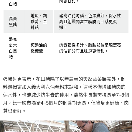
肉更甘甜。
白豬
地瓜、胡
豬肉油花勻稱、色澤鮮紅，保水性
高畜
蘿蔔、金
高且組織間富含脂肪而口感更柔
黑豬
針菇
嫩。
盤克
夏六
榨過油的
肉質彈性多汁、脂肪部位呈現漂亮
白黑
橄欖渣
的油花分布且味道更清甜。
豬
張勝哲更表示，花田豬除了以無農藥的天然蔬菜餵養外，飼
料還獨家加入義大利六油精粉末調和，這樣不僅增加豬肉的
保水性，也能減少抗生素的使用，雖然生長期需拉長至7~8個
月，比一般市場豬4~5個月的飼養期更長，但豬隻更健康、肉
質也更好。