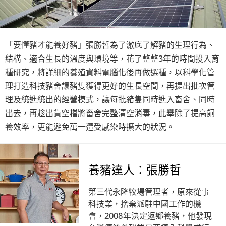
「要懂豬才能養好豬」張勝哲為了澈底了解豬的生理行為、
結構、適合生長的溫度與環境等，花了整整3年的時間投入育
種研究，將詳細的養殖資料電腦化後再做選種，以科學化管
理打造科技豬舍讓豬隻獲得更好的生長空間，再提出批次管
理及統進統出的經營模式，讓每批豬隻同時進入畜舍、同時
出去，再趁出貨空檔將畜舍完整清空消毒，此舉除了提高飼
養效率，更能避免萬一遭受感染時擴大的狀況。
養豬達人：張勝哲
第三代永隆牧場管理者，原來從事
科技業，捨棄派駐中國工作的機
會，2008年決定返鄉養豬，他發現