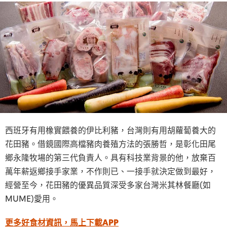
西班牙有用橡實餵養的伊比利豬，台灣則有用胡蘿蔔養大的
花田豬。借鏡國際高檔豬肉養殖方法的張勝哲，是彰化田尾
鄉永隆牧場的第三代負責人。具有科技業背景的他，放棄百
萬年薪返鄉接手家業，不作則已、一接手就決定做到最好，
經營至今，花田豬的優異品質深受多家台灣米其林餐廳(如
MUME)愛用。
更多好食材資訊，馬上下載APP