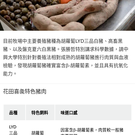
目前牧場中主要養殖豬種為胡蘿蔔LYD三品白豬、高畜黑
豬、以及盤克夏六白黑豬。張勝哲特別講求科學數據，請中
興大學特別針對養殖法相對成熟的胡蘿蔔豬進行肉質與血液
檢驗，發現胡蘿蔔豬確實富含β-胡蘿蔔素，並且具有抗氧化
能力。
花田喜彘特色豬肉
品種
特色飼料
味道口感
LYD
因富含β-胡蘿蔔素，肉質較一般豬
三品
胡蘿蔔