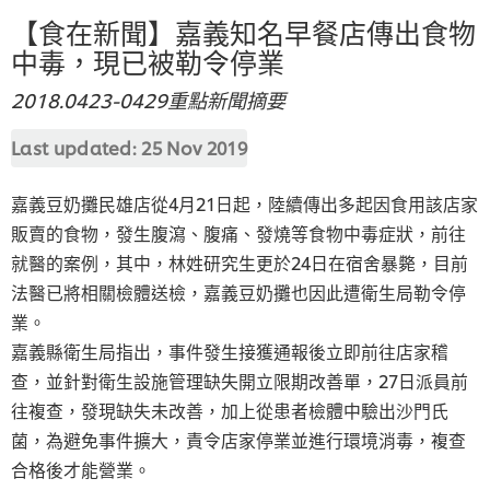
【食在新聞】嘉義知名早餐店傳出食物
中毒，現已被勒令停業
2018.0423-0429重點新聞摘要
Last updated:
25 Nov 2019
嘉義豆奶攤民雄店從4月21日起，陸續傳出多起因食用該店家
販賣的食物，發生腹瀉、腹痛、發燒等食物中毒症狀，前往
就醫的案例，其中，林姓研究生更於24日在宿舍暴斃，目前
法醫已將相關檢體送檢，嘉義豆奶攤也因此遭衛生局勒令停
業。
嘉義縣衛生局指出，事件發生接獲通報後立即前往店家稽
查，並針對衛生設施管理缺失開立限期改善單，27日派員前
往複查，發現缺失未改善，加上從患者檢體中驗出沙門氏
菌，為避免事件擴大，責令店家停業並進行環境消毒，複查
合格後才能營業。