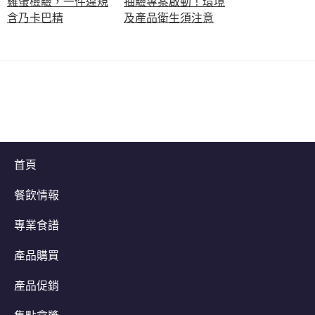
雞蛋檢驗，一件違規
抽驗專案啟動！環境
含乃卡巴精
及產品衛生須注意
首頁
餐飲情報
專業食譜
產品購買
產品促銷
集點拿獎