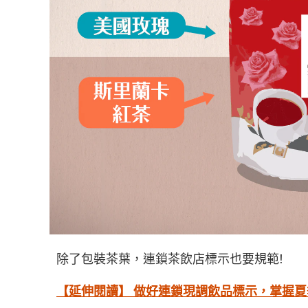
除了包裝茶葉，連鎖茶飲店標示也要規範!
【延伸閱讀】 做好連鎖現調飲品標示，掌握