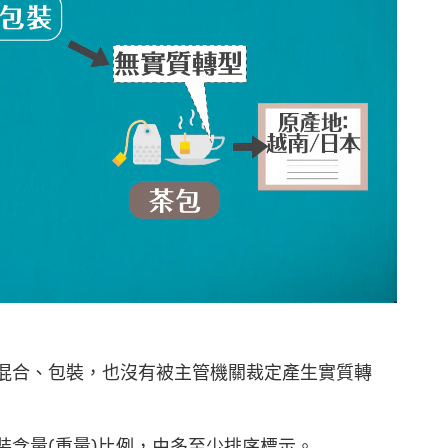
混合、包裝，也沒有被主管機關裁定產生實質轉
裝含量(重量)比例，由多至少排序標示。