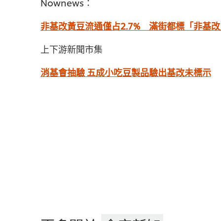
Nownews：
非基改黃豆流通僅占2.7% 滿街都標「非基
上下游新聞市集
消基會抽驗 五成小吃豆製品驗出基改未標示