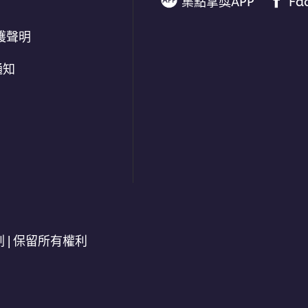
集點拿獎APP
Fa
護聲明
通知
劃 | 保留所有權利