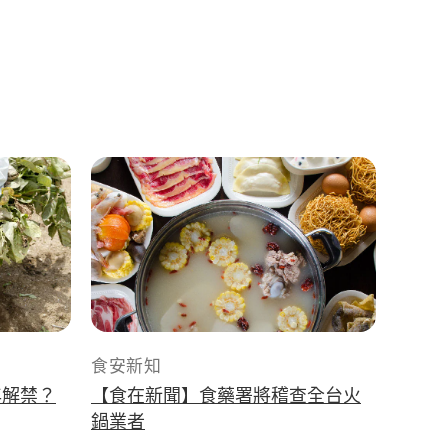
食安新知
年解禁？
【食在新聞】食藥署將稽查全台火
鍋業者