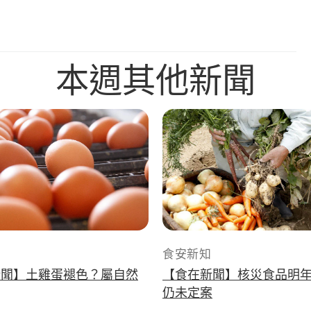
本週其他新聞
食安新知
新聞】土雞蛋褪色？屬自然
【食在新聞】核災食品明
仍未定案