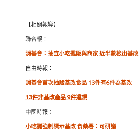
【相關報導】
聯合報：
消基會：抽查小吃攤販與商家 近半數檢出基改
自由時報：
消基會首次抽驗基改食品 13件有6件為基改
13件非基改產品 9件違規
中國時報：
小吃攤強制標示基改 食藥署：可研議