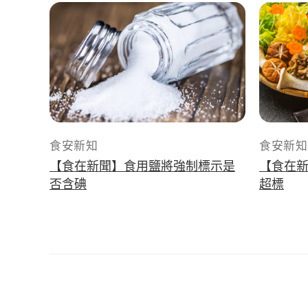
食安新知
食安新知
【食在新聞】食用鹽將強制標示是
【食在
否含碘
超標