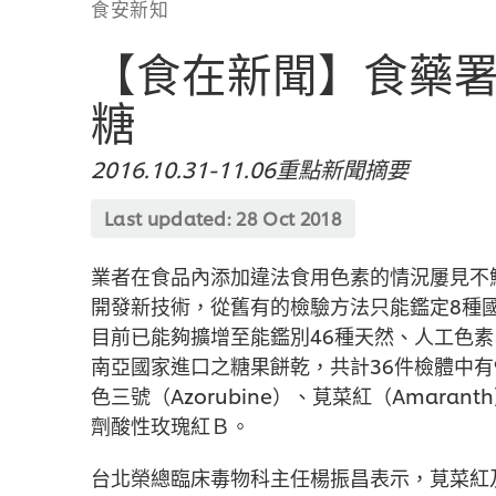
食安新知
【食在新聞】食藥署
糖
2016.10.31-11.06重點新聞摘要
Last updated:
28 Oct 2018
業者在食品內添加違法食用色素的情況屢見不
開發新技術，從舊有的檢驗方法只能鑑定8種
目前已能夠擴增至能鑑別46種天然、人工色
南亞國家進口之糖果餅乾，共計36件檢體中
色三號（Azorubine）、莧菜紅（Amar
劑酸性玫瑰紅Ｂ。
台北榮總臨床毒物科主任楊振昌表示，莧菜紅