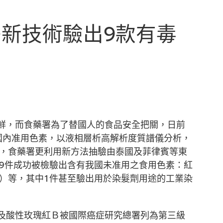
新技術驗出9款有毒
鮮，而食藥署為了替國人的食品安全把關，日前
國內准用色素，以液相層析高解析度質譜儀分析，
素，食藥署更利用新方法抽驗由泰國及菲律賓等東
有9件成功被檢驗出含有我國未准用之食用色素：紅
anth）等，其中1件甚至驗出用於染髮劑用途的工業染
及酸性玫瑰紅Ｂ被國際癌症研究總署列為第三級