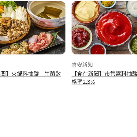
食安新知
新聞】火鍋料抽驗 生菌數
【食在新聞】市售醬料抽
格率2.3%