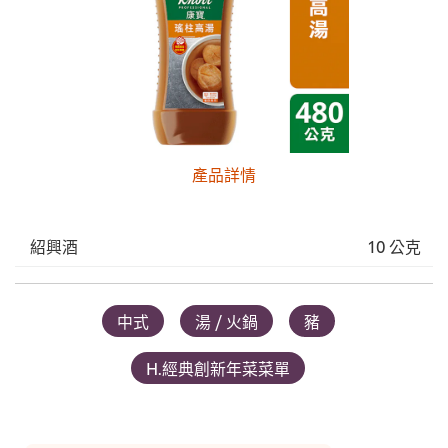
產品詳情
紹興酒
10 公克
中式
湯 / 火鍋
豬
H.經典創新年菜菜單