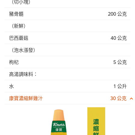
（切小塊）
豬骨髓
200 公克
（新鮮）
巴西蘑菇
40 公克
（泡水漲發）
枸杞
5 公克
高湯調味料：
水
1 公升
康寶濃縮鮮雞汁
30 公克