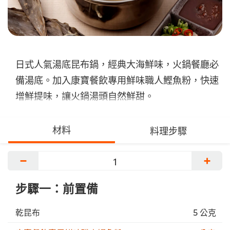
日式人氣湯底昆布鍋，經典大海鮮味，火鍋餐廳必
備湯底。加入康寶餐飲專用鮮味職人鰹魚粉，快速
增鮮提味，讓火鍋湯頭自然鮮甜。
材料
料理步驟
−
+
步驟一：前置備
乾昆布
5 公克