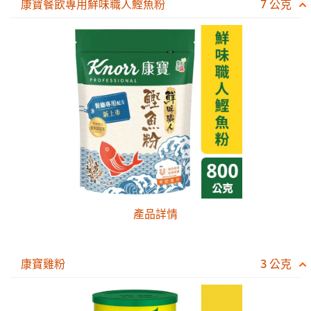
康寶餐飲專用鮮味職人鰹魚粉
7 公克
產品詳情
康寶雞粉
3 公克