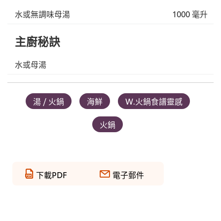
水或無調味母湯
1000 毫升
主廚秘訣
水或母湯
湯 / 火鍋
海鮮
W.火鍋食譜靈感
火鍋
下載PDF
電子郵件